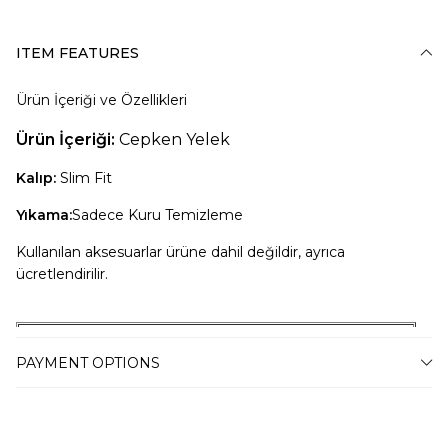
ITEM FEATURES
Ürün İçeriği ve Özellikleri
Ürün İçeriği:
Cepken Yelek
Kalıp:
Slim Fit
Yıkama:
Sadece Kuru Temizleme
Kullanılan aksesuarlar ürüne dahil değildir, ayrıca
ücretlendirilir.
Dikkat Beden Açıklaması
PAYMENT OPTIONS
S Beden
55-68 Kiloya Uygun
M Beden
69-76 Kiloya Uygun
L Beden
77-83 Kiloya Uygun
XL Beden
84-92 Kiloya Uygun