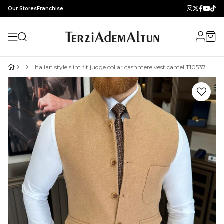
Our Stores
Franchise
Italian style slim fit judge collar cashmere vest camel T10537