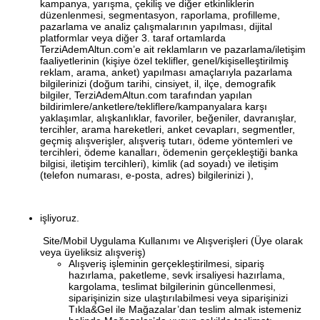
kampanya, yarışma, çekiliş ve diğer etkinliklerin
düzenlenmesi, segmentasyon, raporlama, profilleme,
pazarlama ve analiz çalışmalarının yapılması, dijital
platformlar veya diğer 3. taraf ortamlarda
TerziAdemAltun.com’e ait reklamların ve pazarlama/iletişim
faaliyetlerinin (kişiye özel teklifler, genel/kişiselleştirilmiş
reklam, arama, anket) yapılması amaçlarıyla pazarlama
bilgilerinizi
(doğum tarihi, cinsiyet, il, ilçe, demografik
bilgiler, TerziAdemAltun.com tarafından yapılan
bildirimlere/anketlere/tekliflere/kampanyalara karşı
yaklaşımlar, alışkanlıklar, favoriler, beğeniler, davranışlar,
tercihler, arama hareketleri, anket cevapları, segmentler,
geçmiş alışverişler, alışveriş tutarı, ödeme yöntemleri ve
tercihleri, ödeme kanalları, ödemenin gerçekleştiği banka
bilgisi, iletişim tercihleri), kimlik (ad soyadı) ve iletişim
(telefon numarası, e-posta, adres) bilgilerinizi
),
işliyoruz.
Site/Mobil Uygulama Kullanımı ve Alışverişleri (Üye olarak
veya üyeliksiz alışveriş)
Alışveriş işleminin gerçekleştirilmesi, sipariş
hazırlama, paketleme, sevk irsaliyesi hazırlama,
kargolama, teslimat bilgilerinin güncellenmesi,
siparişinizin size ulaştırılabilmesi veya siparişinizi
Tıkla&Gel ile Mağazalar’dan teslim almak istemeniz