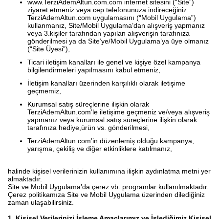
www.TerziAdemAltun.com.com internet sitesini (“Site”)
ziyaret etmeniz veya cep telefonunuza indireceğiniz
TerziAdemAltun.com uygulamasını (“Mobil Uygulama”)
kullanmanız, Site/Mobil Uygulama’dan alışveriş yapmanız
veya 3.kişiler tarafından yapılan alışverişin tarafınıza
gönderilmesi ya da Site’ye/Mobil Uygulama’ya üye olmanız
(“Site Üyesi”),
Ticari iletişim kanalları ile genel ve kişiye özel kampanya
bilgilendirmeleri yapılmasını kabul etmeniz,
İletişim kanalları üzerinden karşılıklı olarak iletişime
geçmemiz,
Kurumsal satış süreçlerine ilişkin olarak
TerziAdemAltun.com’le iletişime geçmeniz ve/veya alışveriş
yapmanız veya kurumsal satış süreçlerine ilişkin olarak
tarafınıza hediye,ürün vs. gönderilmesi,
TerziAdemAltun.com’in düzenlemiş olduğu kampanya,
yarışma, çekiliş ve diğer etkinliklere katılmanız,
halinde kişisel verilerinizin kullanımına ilişkin aydınlatma metni yer
almaktadır.
Site ve Mobil Uygulama’da çerez vb. programlar kullanılmaktadır.
Çerez politikamıza Site ve Mobil Uygulama üzerinden dilediğiniz
zaman ulaşabilirsiniz.
1. Kişisel Verilerinizi İşleme Amaçlarımız ve İşlediğimiz Kişisel