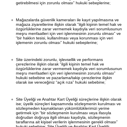
getirebilmesi için zorunlu olması” hukuki sebeplerine;
Mağazalarda güvenlik kameraları ile kayıt yapılmasına ve
mağaza ziyaretlerine ilişkin olarak “ilgili kişinin temel hak ve
özgürlüklerine zarar vermemek kaydıyla veri sorumlusunun
meşru menfaatleri için veri işlenmesinin zorunlu olması” ve
“bir hakkın tesisi, kullanılması veya korunması için veri
işlemenin zorunlu olması” hukuki sebeplerine;
Site üzerindeki zorunlu, işlevsellik ve performans
çerezlerine ilişkin olarak “ilgili kişinin temel hak ve
özgürlüklerine zarar vermemek kaydıyla veri sorumlusunun
meşru menfaatleri için veri işlenmesinin zorunlu olması”
hukuki sebebine ve pazarlama/takip çerezlerine ilişkin
olarak ise vereceğiniz “açık rıza” hukuki sebebine;
Site Üyeliği ve Anahtar Kart Üyeliği süreçlerine ilişkin olarak
ise; üyelik süreçleri kapsamında sözleşmenin kurulması ve
sözleşmeden kaynaklanan yükümlülüklerimizi yerine
getirmek için “bir sözleşmenin kurulması veya ifasıyla
doğrudan doğruya ilgili olması kaydıyla, sözleşmenin
taraflarına ait kişisel verilerin işlenmesinin gerekli olması”
hukuki sebebine; Site Üyeliği ve Anahtar Kart Üyeliği