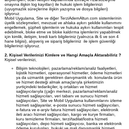
onayına ilişkin log kayıtları) ile hukuki işlem bilgilerinizi
(uyuşmazlık süreçlerine ilişkin yazışma ve dosya bilgileri)
işliyoruz.
Mobil Uygulama, Site ve diğer TerziAdemAltun.com sistemlerinin
üyelik sözleşmeleri, mevzuat ve ahlaka aykırı şekilde kullanımını
engellemek, şüpheli işlemlerin ve hukuka aykırı kullanımları tespit
edebilmek, bloke etme ve bloke kaldırma işlemlerini yapabilmek
için kimlik, iletişim, kredi kartı bilgileriniz (yalnızca ilk 6 ve son 4
hane bilgisi), alışveriş ve sipariş bilgileriniz ile işlem güvenliği
bilgilerinizi işliyoruz.
2. Kişisel Verilerinizi Kimlere ve Hangi Amaçla Aktarabiliriz ?
Kişisel verilerinizi,
Bilişim teknolojileri, pazarlama/reklam/analiz faaliyetleri,
lojistik hizmetleri, operasyonel hizmetler, ödeme hizmetleri
ya da uzmanlık gerektiren danışmanlık vb. konularda ürün
ve hizmet desteği almak amaçlarıyla şirketimizin
yurtiçindeki tedarikçiler, iş ortakları ve hizmet
sağlayıcılarıyla (çağrı merkezi, pazarlama/reklam/analiz
hizmeti sağlayıcıları, veri tabanı ve sunucu hizmeti
sağlayıcıları, Site ve Mobil Uygulama kullanımlarını izleme
hizmeti sağlayanlar, e-posta sunucu hizmeti sağlayıcıları,
e-fatura ve e-arşiv fatura hizmeti sağlayıcıları, elektronik
ileti aracı hizmet sağlayıcıları, kargo ve kurye firmaları,
kuru temizleme firmaları, terzi/tadilat/lostra hizmeti
sağlayıcıları, depo hizmeti sağlayıcısı, banka ve elektronik
ödeme kuruluşları, hukuki ve mali danışmanlık hizmeti