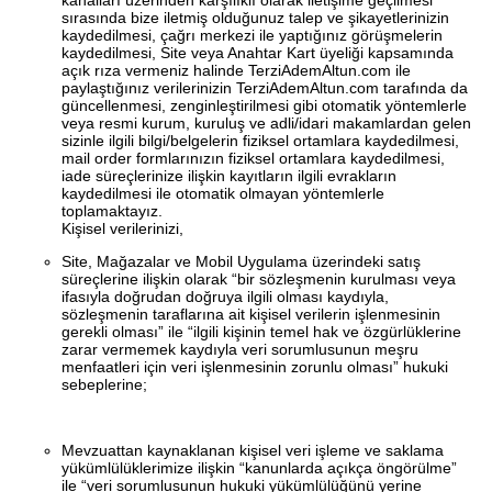
sırasında bize iletmiş olduğunuz talep ve şikayetlerinizin
kaydedilmesi, çağrı merkezi ile yaptığınız görüşmelerin
kaydedilmesi, Site veya Anahtar Kart üyeliği kapsamında
açık rıza vermeniz halinde TerziAdemAltun.com ile
paylaştığınız verilerinizin TerziAdemAltun.com tarafında da
güncellenmesi, zenginleştirilmesi gibi otomatik yöntemlerle
veya resmi kurum, kuruluş ve adli/idari makamlardan gelen
sizinle ilgili bilgi/belgelerin fiziksel ortamlara kaydedilmesi,
mail order formlarınızın fiziksel ortamlara kaydedilmesi,
iade süreçlerinize ilişkin kayıtların ilgili evrakların
kaydedilmesi ile otomatik olmayan yöntemlerle
toplamaktayız.
Kişisel verilerinizi,
Site, Mağazalar ve Mobil Uygulama üzerindeki satış
süreçlerine ilişkin olarak “bir sözleşmenin kurulması veya
ifasıyla doğrudan doğruya ilgili olması kaydıyla,
sözleşmenin taraflarına ait kişisel verilerin işlenmesinin
gerekli olması” ile “ilgili kişinin temel hak ve özgürlüklerine
zarar vermemek kaydıyla veri sorumlusunun meşru
menfaatleri için veri işlenmesinin zorunlu olması” hukuki
sebeplerine;
Mevzuattan kaynaklanan kişisel veri işleme ve saklama
yükümlülüklerimize ilişkin “kanunlarda açıkça öngörülme”
ile “veri sorumlusunun hukuki yükümlülüğünü yerine