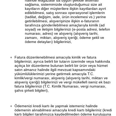
halinde Mağazalar’da uygun şekilde teslimatı
sağlama, sistemimizde oluşturduğumuz size ait
kayıtların diğer müşterilere ilişkin kayıtlardan ayırt
edilebilmesi, satış sonrası operasyonel işlemlerin
(tadilat, değişim, iade, ürün incelemesi vs.) yerine
getirilebilmesi, alışverişinize ilişkin e-faturanın
tarafınıza gönderilebilmesi amaçlarıyla kimlik (ad
soyad) ve iletişim bilgilerinizi (e-posta adresi, telefon
numarası, adres) ve alışveriş (alışveriş tarihi,
zamanı, miktarı, alışveriş içeriği, ödeme şekli ve
ödeme detayları) bilgilerinizi,
Fatura düzenlenebilmesi amacıyla kimlik ve fatura
bilgilerinizi, ayrıca belirli bir tutarın üzerinde veya hakkında
açıkça bir düzenleme bulunan belirli bir ürün veya hizmet
satın almanız halinde ilgili mevzuat kapsamındaki
yükümlülüklerimizi yerine getirmek amacıyla T.C.
kimlik/vergi numarası, alışveriş (alışveriş tarihi, miktarı ve
alışveriş içeriği) bilgilerinizi ve vergi mükellefi iseniz ek bazı
fatura bilgilerinizi (T.C. Kimlik Numarası, vergi numarası,
şahıs şirketi bilgileri),
Ödemenizi kredi kartı ile yapmak istemeniz halinde
ödemenin alınabilmesi amacıyla kredi kartı bilgileriniz
(kredi
kartı bilgileri tarafımızca kaydedilmeden ödeme kuruluşuna