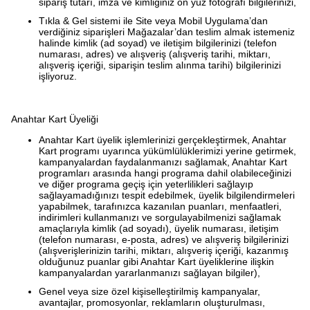
sipariş tutarı, imza ve kimliğiniz ön yüz fotoğrafı bilgilerinizi,
Tıkla & Gel sistemi ile Site veya Mobil Uygulama’dan
verdiğiniz siparişleri Mağazalar’dan teslim almak istemeniz
halinde kimlik (ad soyad) ve iletişim bilgilerinizi (telefon
numarası, adres) ve alışveriş (alışveriş tarihi, miktarı,
alışveriş içeriği, siparişin teslim alınma tarihi) bilgilerinizi
işliyoruz.
Anahtar Kart Üyeliği
Anahtar Kart üyelik işlemlerinizi gerçekleştirmek, Anahtar
Kart programı uyarınca yükümlülüklerimizi yerine getirmek,
kampanyalardan faydalanmanızı sağlamak, Anahtar Kart
programları arasında hangi programa dahil olabileceğinizi
ve diğer programa geçiş için yeterlilikleri sağlayıp
sağlayamadığınızı tespit edebilmek, üyelik bilgilendirmeleri
yapabilmek, tarafınızca kazanılan puanları, menfaatleri,
indirimleri kullanmanızı ve sorgulayabilmenizi sağlamak
amaçlarıyla kimlik (ad soyadı), üyelik numarası, iletişim
(telefon numarası, e-posta, adres) ve alışveriş bilgilerinizi
(alışverişlerinizin tarihi, miktarı, alışveriş içeriği, kazanmış
olduğunuz puanlar gibi Anahtar Kart üyeliklerine ilişkin
kampanyalardan yararlanmanızı sağlayan bilgiler),
Genel veya size özel kişiselleştirilmiş kampanyalar,
avantajlar, promosyonlar, reklamların oluşturulması,