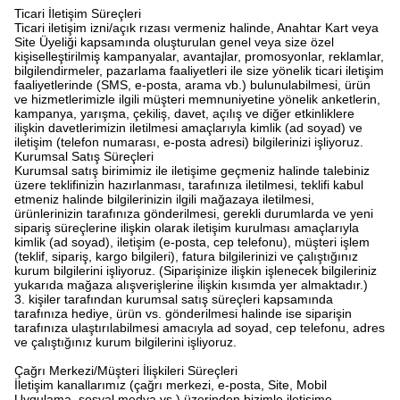
Ticari İletişim Süreçleri
Ticari iletişim izni/açık rızası vermeniz halinde, Anahtar Kart veya
Site Üyeliği kapsamında oluşturulan genel veya size özel
kişiselleştirilmiş kampanyalar, avantajlar, promosyonlar, reklamlar,
bilgilendirmeler, pazarlama faaliyetleri ile size yönelik ticari iletişim
faaliyetlerinde (SMS, e-posta, arama vb.) bulunulabilmesi, ürün
ve hizmetlerimizle ilgili müşteri memnuniyetine yönelik anketlerin,
kampanya, yarışma, çekiliş, davet, açılış ve diğer etkinliklere
ilişkin davetlerimizin iletilmesi amaçlarıyla kimlik (ad soyad) ve
iletişim (telefon numarası, e-posta adresi) bilgilerinizi işliyoruz.
Kurumsal Satış Süreçleri
Kurumsal satış birimimiz ile iletişime geçmeniz halinde talebiniz
üzere teklifinizin hazırlanması, tarafınıza iletilmesi, teklifi kabul
etmeniz halinde bilgilerinizin ilgili mağazaya iletilmesi,
ürünlerinizin tarafınıza gönderilmesi, gerekli durumlarda ve yeni
sipariş süreçlerine ilişkin olarak iletişim kurulması amaçlarıyla
kimlik (ad soyad), iletişim (e-posta, cep telefonu), müşteri işlem
(teklif, sipariş, kargo bilgileri), fatura bilgilerinizi ve çalıştığınız
kurum bilgilerini işliyoruz. (
Siparişinize ilişkin işlenecek bilgileriniz
yukarıda mağaza alışverişlerine ilişkin kısımda yer almaktadır.)
3. kişiler tarafından kurumsal satış süreçleri kapsamında
tarafınıza hediye, ürün vs. gönderilmesi halinde ise siparişin
tarafınıza ulaştırılabilmesi amacıyla ad soyad, cep telefonu, adres
ve çalıştığınız kurum bilgilerini işliyoruz.
Çağrı Merkezi/Müşteri İlişkileri Süreçleri
İletişim kanallarımız (çağrı merkezi, e-posta, Site, Mobil
Uygulama, sosyal medya vs.) üzerinden bizimle iletişime