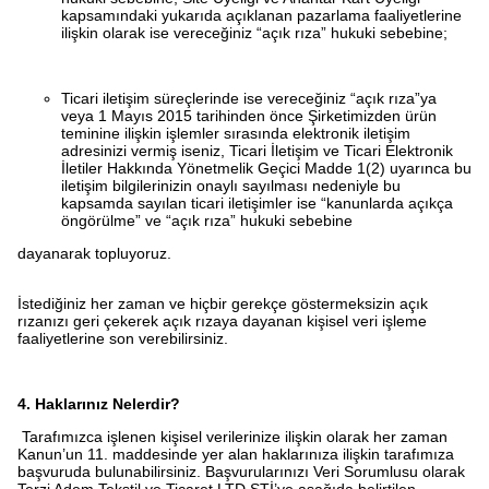
kapsamındaki yukarıda açıklanan pazarlama faaliyetlerine
ilişkin olarak ise vereceğiniz “açık rıza” hukuki sebebine;
Ticari iletişim süreçlerinde ise vereceğiniz “açık rıza”ya
veya 1 Mayıs 2015 tarihinden önce Şirketimizden ürün
teminine ilişkin işlemler sırasında elektronik iletişim
adresinizi vermiş iseniz, Ticari İletişim ve Ticari Elektronik
İletiler Hakkında Yönetmelik Geçici Madde 1(2) uyarınca bu
iletişim bilgilerinizin onaylı sayılması nedeniyle bu
kapsamda sayılan ticari iletişimler ise “kanunlarda açıkça
öngörülme” ve “açık rıza” hukuki sebebine
dayanarak topluyoruz.
İstediğiniz her zaman ve hiçbir gerekçe göstermeksizin açık
rızanızı geri çekerek açık rızaya dayanan kişisel veri işleme
faaliyetlerine son verebilirsiniz.
4. Haklarınız Nelerdir?
Tarafımızca işlenen kişisel verilerinize ilişkin olarak her zaman
Kanun’un 11. maddesinde yer alan haklarınıza ilişkin tarafımıza
başvuruda bulunabilirsiniz. Başvurularınızı Veri Sorumlusu olarak
Terzi Adem Tekstil ve Ticaret LTD ŞTİ’ye aşağıda belirtilen