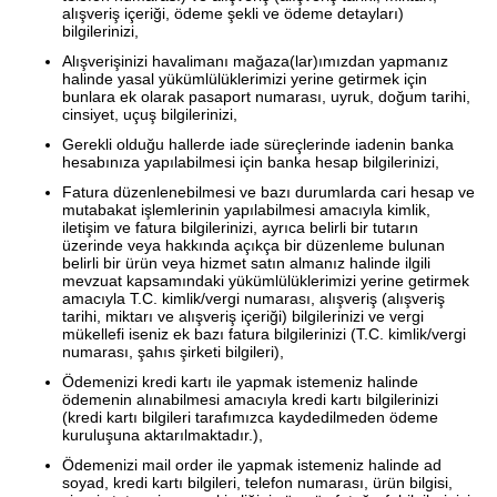
alışveriş içeriği, ödeme şekli ve ödeme detayları)
bilgilerinizi,
Alışverişinizi havalimanı mağaza(lar)ımızdan yapmanız
halinde yasal yükümlülüklerimizi yerine getirmek için
bunlara ek olarak pasaport numarası, uyruk, doğum tarihi,
cinsiyet, uçuş bilgilerinizi,
Gerekli olduğu hallerde iade süreçlerinde iadenin banka
hesabınıza yapılabilmesi için banka hesap bilgilerinizi,
Fatura düzenlenebilmesi ve bazı durumlarda cari hesap ve
mutabakat işlemlerinin yapılabilmesi amacıyla kimlik,
iletişim ve fatura bilgilerinizi, ayrıca belirli bir tutarın
üzerinde veya hakkında açıkça bir düzenleme bulunan
belirli bir ürün veya hizmet satın almanız halinde ilgili
mevzuat kapsamındaki yükümlülüklerimizi yerine getirmek
amacıyla T.C. kimlik/vergi numarası, alışveriş (alışveriş
tarihi, miktarı ve alışveriş içeriği) bilgilerinizi ve vergi
mükellefi iseniz ek bazı fatura bilgilerinizi (T.C. kimlik/vergi
numarası, şahıs şirketi bilgileri),
Ödemenizi kredi kartı ile yapmak istemeniz halinde
ödemenin alınabilmesi amacıyla kredi kartı bilgilerinizi
(kredi kartı bilgileri tarafımızca kaydedilmeden ödeme
kuruluşuna aktarılmaktadır.),
Ödemenizi mail order ile yapmak istemeniz halinde ad
soyad, kredi kartı bilgileri, telefon numarası, ürün bilgisi,