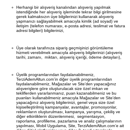
Herhangi bir alışveriş kanalından alışveriş yapılmak
istendiğinde her alışveriş işleminde tekrar bilgi girilmesine
gerek kalmaksızın üye bilgilerinizi kullanarak alışveriş
yapmanızı sağlayabilmek amacıyla kimlik (ad soyad) ve
iletişim (telefon numarası, e-posta adresi, teslimat ve fatura
adresi bilgileri) bilgilerinizi,
Üye olarak tarafınıza sipariş geçmişinizi görüntüleme
hizmeti verebilmek amacıyla alışveriş bilgilerinizi (alışveriş
tarihi, zamanı, miktarı, alışveriş içeriği, ödeme detayları),
Üyelik programlarından faydalanabilmeniz,
TerziAdemAltun.com’in diğer üyelik programlarından
faydalanabilmeniz, Mağazalar ve Site’den yapacağınız
alışverişlere göre oluşturulacak size özel imkan ve
tekliflerden yararlanmanız, puan kazanabilmeniz ve bu
puanları kullanabilmeniz amacıyla Mağazalar ve Site’den
yapacağınız alışveriş bilgilerinizi, genel veya size özel
kişiselleştirilmiş kampanyalar, avantajlar, promosyonlar,
reklamların oluşturulması, kampanya, yarışma, çekiliş ve
diğer etkinliklerin düzenlenmesi, segmentasyon,
raporlama, profilleme, pazarlama ve analiz çalışmalarının
yapılması, Mobil Uygulama, Site, TerziAdemAltun.com’e ait