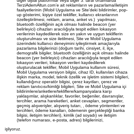
diğer dijtial platformlar veya diğer 3. taraf ortamlarda
TerziAdemAltun.com’e ait reklamların ve pazarlama/iletişim
faaliyetlerinin (Mobil Uygulama ve Site’deki bildirimler, pop-
up gösterimi, kişiye özel teklifler, kullanıcı ekranlarının
özelleştirilmesi, reklam, arama, anket vs.) yapılması,
bluetooth özelliğinin açık olması halinde beacon (yer
belirleyici) cihazları aracılığıyla tespit edilen lokasyon
verilerinin kaydedilerek size en yakın ve uygun tekliflerin
oluşturulması ve size iletilmesi, Site ve Mobil Uygulama
üzerindeki kullanıcı deneyimini iyileştirmek amaçlarıyla
pazarlama bilgilerinizi
(doğum tarihi, cinsiyet, il, ilçe,
demografik bilgiler, bluetooth özelliğinin açık olması halinde
beacon (yer belirleyici) cihazları aracılığıyla tespit edilen
lokasyon verileri, lokasyon verileri kaydedilerek
oluşturulacak teklifler, Mobil Uygulama kullanım süresi,
Mobil Uygulama versiyon bilgisi, cihaz ID, kullanılan cihaza
ilişkin marka, model, teknik özellik ve işletim sistemi bilgileri,
kullandığınız operatör bilgisi, çerez kayıtları, çerez ve
reklam tanıtıcısı/kimliği bilgileri, Site ve Mobil Uygulama içi
bildirimlere/anketlere/tekliflere/kampanyalara karşı
yaklaşımlar, alışkanlıklar, favoriler, beğeniler, davranışlar,
tercihler, arama hareketleri, anket cevapları, segmentler,
geçmiş alışverişler, alışveriş tutarı, , ödeme yöntemleri ve
tercihleri, ödeme kanalları, ödemenin gerçekleştiği banka
bilgisi, iletişim tercihleri), kimlik (ad soyadı) ve iletişim
(telefon numarası, e-posta, adres) bilgilerinizi,
işliyoruz.