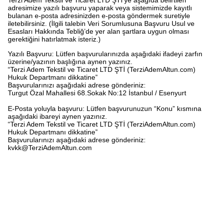
adresimize yazılı başvuru yaparak veya sistemimizde kayıtlı
bulanan e-posta adresinizden e-posta göndermek suretiyle
iletebilirsiniz. (İlgili talebin Veri Sorumlusuna Başvuru Usul ve
Esasları Hakkında Tebliğ’de yer alan şartlara uygun olması
gerektiğini hatırlatmak isteriz.)
Yazılı Başvuru: Lütfen başvurularınızda aşağıdaki ifadeyi zarfın
üzerine/yazının başlığına aynen yazınız.
“Terzi Adem Tekstil ve Ticaret LTD ŞTİ (TerziAdemAltun.com)
Hukuk Departmanı dikkatine”
Başvurularınızı aşağıdaki adrese gönderiniz:
Turgut Özal Mahallesi 68.Sokak No:12 İstanbul / Esenyurt
E-Posta yoluyla başvuru: Lütfen başvurunuzun “Konu” kısmına
aşağıdaki ibareyi aynen yazınız.
“Terzi Adem Tekstil ve Ticaret LTD ŞTİ (TerziAdemAltun.com)
Hukuk Departmanı dikkatine”
Başvurularınızı aşağıdaki adrese gönderiniz:
kvkk@TerziAdemAltun.com