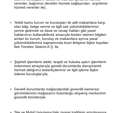
verenler, bağımsız denetim hizmeti sağlayıcıları, arşivleme
hizmeti verenler ile);
Yetkili kamu kurum ve kuruluşları ile adli makamlara karşı
olan bilgi, belge verme ve ilgili sair yükümlülüklerimizi
yerine getirmek ve dava ve cevap hakları gibi yasal
haklarımızı kullanabilmek amacıyla bizden istenen bilgileri
anılan bu kurum, kuruluş ve makamlara ayrıca yasal
yükümlülüklerimiz kapsamında ticari iletişime ilişkin kayıtları
İleti Yönetim Sistemi A.Ş. ile;
Şüpheli işlemlerin takibi, tespiti ve hukuka aykırı işlemlerin
önlenmesi amaçlarıyla gerekli durumlarda danışmanlık
hizmeti aldığımız tedarikçilerimiz ve ilgili işleme ilişkin
ödeme kuruluşlarıyla,
Gerekli durumlarda mağazalardaki güvenlik kamerası
görüntülerinizi mağazanın bulunduğu alışveriş merkezinin
güvenlik birimleriyle,
Site ve Mobil Uygulama’daki ziyaret trafiğinin artırılmasına