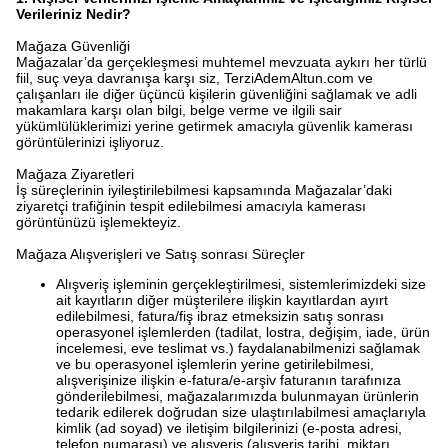
Verileriniz Nedir?
Mağaza Güvenliği
Mağazalar’da gerçekleşmesi muhtemel mevzuata aykırı her türlü
fiil, suç veya davranışa karşı siz, TerziAdemAltun.com ve
çalışanları ile diğer üçüncü kişilerin güvenliğini sağlamak ve adli
makamlara karşı olan bilgi, belge verme ve ilgili sair
yükümlülüklerimizi yerine getirmek amacıyla güvenlik kamerası
görüntülerinizi işliyoruz.
Mağaza Ziyaretleri
İş süreçlerinin iyileştirilebilmesi kapsamında Mağazalar’daki
ziyaretçi trafiğinin tespit edilebilmesi amacıyla kamerası
görüntünüzü işlemekteyiz.
Mağaza Alışverişleri ve Satış sonrası Süreçler
Alışveriş işleminin gerçekleştirilmesi, sistemlerimizdeki size
ait kayıtların diğer müşterilere ilişkin kayıtlardan ayırt
edilebilmesi, fatura/fiş ibraz etmeksizin satış sonrası
operasyonel işlemlerden (tadilat, lostra, değişim, iade, ürün
incelemesi, eve teslimat vs.) faydalanabilmenizi sağlamak
ve bu operasyonel işlemlerin yerine getirilebilmesi,
alışverişinize ilişkin e-fatura/e-arşiv faturanın tarafınıza
gönderilebilmesi, mağazalarımızda bulunmayan ürünlerin
tedarik edilerek doğrudan size ulaştırılabilmesi amaçlarıyla
kimlik (ad soyad) ve iletişim bilgilerinizi (e-posta adresi,
telefon numarası) ve alışveriş (alışveriş tarihi, miktarı,