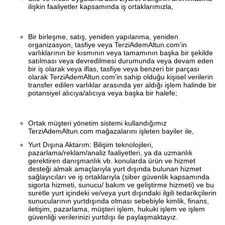
ilişkin faaliyetler kapsamında iş ortaklarımızla,
Bir birleşme, satış, yeniden yapılanma, yeniden
organizasyon, tasfiye veya TerziAdemAltun.com’in
varlıklarının bir kısmının veya tamamının başka bir şekilde
satılması veya devredilmesi durumunda veya devam eden
bir iş olarak veya iflas, tasfiye veya benzeri bir parçası
olarak TerziAdemAltun.com’in sahip olduğu kişisel verilerin
transfer edilen varlıklar arasında yer aldığı işlem halinde bir
potansiyel alıcıya/alıcıya veya başka bir halefe;
Ortak müşteri yönetim sistemi kullandığımız
TerziAdemAltun.com mağazalarını işleten bayiler ile,
Yurt Dışına Aktarım: Bilişim teknolojileri,
pazarlama/reklam/analiz faaliyetleri, ya da uzmanlık
gerektiren danışmanlık vb. konularda ürün ve hizmet
desteği almak amaçlarıyla yurt dışında bulunan hizmet
sağlayıcıları ve iş ortaklarıyla (siber güvenlik kapsamında
sigorta hizmeti, sunucu/ bakım ve geliştirme hizmeti) ve bu
suretle yurt içindeki ve/veya yurt dışındaki ilgili tedarikçilerin
sunucularının yurtdışında olması sebebiyle kimlik, finans,
iletişim, pazarlama, müşteri işlem, hukuki işlem ve işlem
güvenliği verilerinizi yurtdışı ile paylaşmaktayız.