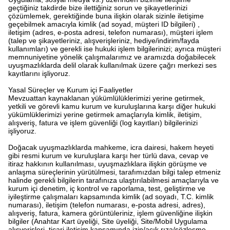
geçtiğiniz takdirde bize ilettiğiniz sorun ve şikayetlerinizi
çözümlemek, gerektiğinde buna ilişkin olarak sizinle iletişime
geçebilmek amacıyla kimlik (ad soyad, müşteri ID bilgileri) ,
iletişim (adres, e-posta adresi, telefon numarası), müşteri işlem
(talep ve şikayetleriniz, alışverişleriniz, hediye/indirim/fayda
kullanımları) ve gerekli ise hukuki işlem bilgilerinizi; ayrıca müşteri
memnuniyetine yönelik çalışmalarımız ve aramızda doğabilecek
uyuşmazlıklarda delil olarak kullanılmak üzere çağrı merkezi ses
kayıtlarını işliyoruz.
Yasal Süreçler ve Kurum içi Faaliyetler
Mevzuattan kaynaklanan yükümlülüklerimizi yerine getirmek,
yetkili ve görevli kamu kurum ve kuruluşlarına karşı diğer hukuki
yükümlüklerimizi yerine getirmek amaçlarıyla kimlik, iletişim,
alışveriş, fatura ve işlem güvenliği (log kayıtları) bilgilerinizi
işliyoruz.
Doğacak uyuşmazlıklarda mahkeme, icra dairesi, hakem heyeti
gibi resmi kurum ve kuruluşlara karşı her türlü dava, cevap ve
itiraz hakkının kullanılması, uyuşmazlıklara ilişkin görüşme ve
anlaşma süreçlerinin yürütülmesi, tarafımızdan bilgi talep etmeniz
halinde gerekli bilgilerin tarafınıza ulaştırılabilmesi amaçlarıyla ve
kurum içi denetim, iç kontrol ve raporlama, test, geliştirme ve
iyileştirme çalışmaları kapsamında kimlik (ad soyadı, T.C. kimlik
numarası), iletişim (telefon numarası, e-posta adresi, adres),
alışveriş, fatura, kamera görüntüleriniz, işlem güvenliğine ilişkin
bilgiler (Anahtar Kart üyeliği, Site üyeliği, Site/Mobil Uygulama
alışverişleri, ticari iletişim kapsamında izin/açık rıza/sözleşme