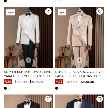
New
New
Item
Item
SLIM FIT ERKEK KRUVAZE SIVRI
SLIM FIT ERKEK KRUVAZE SIVRI
YAKA CEKET YELEK PANTOLON
YAKA CEKET YELEK PANTOLON
DAMATLIK SET BEYAZ T20077-
DAMATLIK SET BEJ T20077-09
%29
$699.99
$500.00
%29
$699.99
$500.00
07