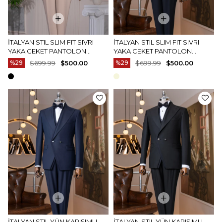
İTALYAN STIL SLIM FIT SIVRI
İTALYAN STIL SLIM FIT SIVRI
YAKA CEKET PANTOLON
YAKA CEKET PANTOLON
DAMATLIK SET BEJ T14880
DAMATLIK SET SIYAH T14881
%29
$699.99
$500.00
%29
$699.99
$500.00
İTALYAN STIL YÜN KARIŞIMLI
İTALYAN STIL YÜN KARIŞIMLI