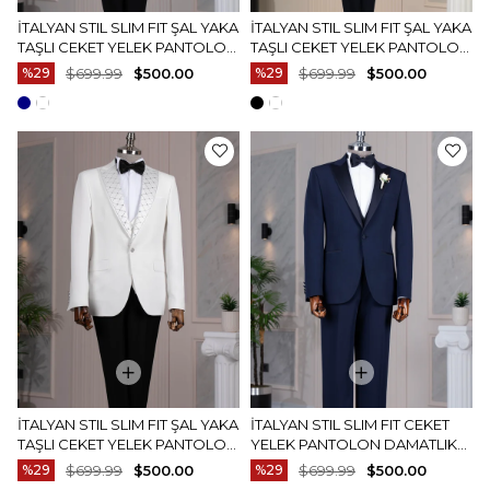
İTALYAN STIL SLIM FIT ŞAL YAKA
İTALYAN STIL SLIM FIT ŞAL YAKA
TAŞLI CEKET YELEK PANTOLON
TAŞLI CEKET YELEK PANTOLON
DAMATLIK SET SIYAH T14532
DAMATLIK SET LACIVERT
%29
$699.99
$500.00
%29
$699.99
$500.00
T14533
İTALYAN STIL SLIM FIT ŞAL YAKA
İTALYAN STIL SLIM FIT CEKET
TAŞLI CEKET YELEK PANTOLON
YELEK PANTOLON DAMATLIK
DAMATLIK SET BEYAZ T14534
SET LACIVERT T14460
%29
$699.99
$500.00
%29
$699.99
$500.00