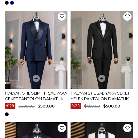
İTALYAN STIL SLIM FIT ŞAL YAKA
İTALYAN STIL ŞAL YAKA CEKET
CEKET PANTOLON DAMATLIK
YELEK PANTOLON DAMATLIK
SET LACIVERT T14286
SET SIYAH T14270
%29
$699.99
$500.00
%29
$699.99
$500.00