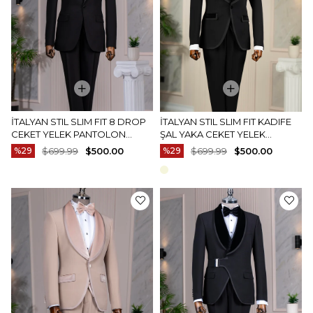
İTALYAN STIL SLIM FIT 8 DROP
İTALYAN STIL SLIM FIT KADIFE
CEKET YELEK PANTOLON
ŞAL YAKA CEKET YELEK
DAMATLIK SET SIYAH T14889
PANTOLON DAMATLIK SET
%29
$699.99
$500.00
%29
$699.99
$500.00
SIYAH T14890