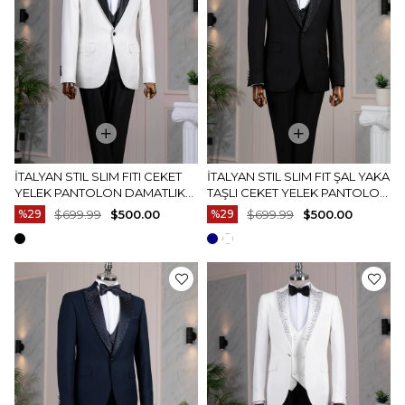
İTALYAN STIL SLIM FITI CEKET
İTALYAN STIL SLIM FIT ŞAL YAKA
YELEK PANTOLON DAMATLIK
TAŞLI CEKET YELEK PANTOLON
SET BEYAZ T14538
DAMATLIK SET SIYAH T14529
%29
$699.99
$500.00
%29
$699.99
$500.00