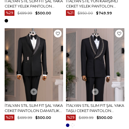
İTALYAN STIL SLIM FIT ŞAL YAKA
İTALYAN STIL YÜN KARIŞIMLI
CEKET YELEK PANTOLON
CEKET YELEK PANTOLON
DAMATLIK SET BEYAZ T14893
DAMATLIK SET LACIVERT
%29
$699.99
$500.00
%21
$950.00
$749.99
T14895
İTALYAN STIL SLIM FIT ŞAL YAKA
İTALYAN STIL SLIM FIT ŞAL YAKA
CEKET PANTOLON DAMATLIK
TAŞLI CEKET PANTOLON
SET SIYAH T14914
DAMATLIK SET SIYAH T14548
%29
$699.99
$500.00
%29
$699.99
$500.00