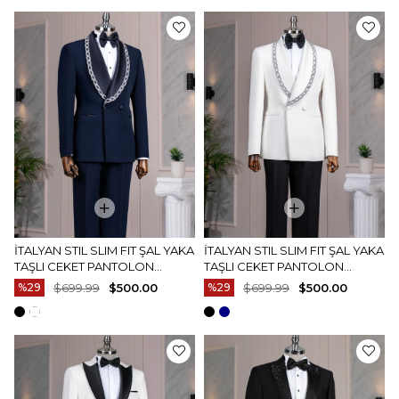
İTALYAN STIL SLIM FIT ŞAL YAKA
İTALYAN STIL SLIM FIT ŞAL YAKA
TAŞLI CEKET PANTOLON
TAŞLI CEKET PANTOLON
DAMATLIK SET LACIVERT
DAMATLIK SET BEYAZ T14550
%29
$699.99
$500.00
%29
$699.99
$500.00
T14549