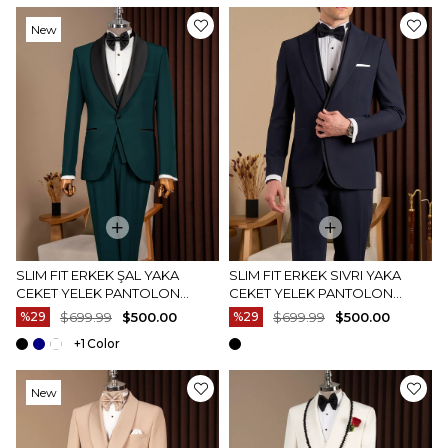
New
Item
SLIM FIT ERKEK ŞAL YAKA
SLIM FIT ERKEK SIVRI YAKA
CEKET YELEK PANTOLON
CEKET YELEK PANTOLON
DAMATLIK SET YEŞIL T20073-28
DAMATLIK SET LACIVERT
%29
$699.99
$500.00
%29
$699.99
$500.00
T20079-02
+1
New
Item