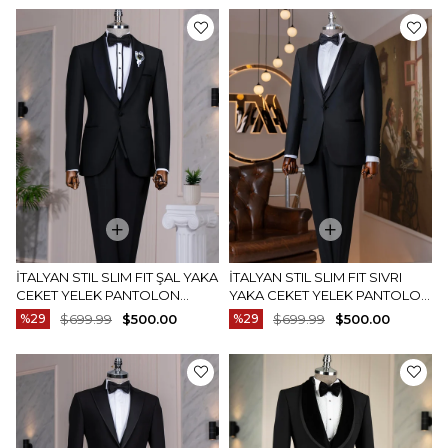
İTALYAN STIL SLIM FIT ŞAL YAKA
İTALYAN STIL SLIM FIT SIVRI
CEKET YELEK PANTOLON
YAKA CEKET YELEK PANTOLON
DAMATLIK SET SIYAH T14887
DAMATLIK SET SIYAH T14888
%29
$699.99
$500.00
%29
$699.99
$500.00