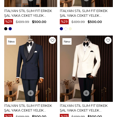
İTALYAN STIL SLIM FIT ERKEK
İTALYAN STIL SLIM FIT ERKEK
ŞAL YAKA CEKET YELEK
ŞAL YAKA CEKET YELEK
PANTOLON DAMATLIK SET
PANTOLON DAMATLIK SET
%29
$699.99
$500.00
%29
$699.99
$500.00
BEYAZ T20070-07
SIYAH T20071-01
New
New
Item
Item
İTALYAN STIL SLIM FIT ERKEK
İTALYAN STIL SLIM FIT ERKEK
ŞAL YAKA CEKET YELEK
ŞAL YAKA CEKET YELEK
PANTOLON DAMATLIK SET
PANTOLON DAMATLIK SET
%29
$699.99
$500.00
%29
$699.99
$500.00