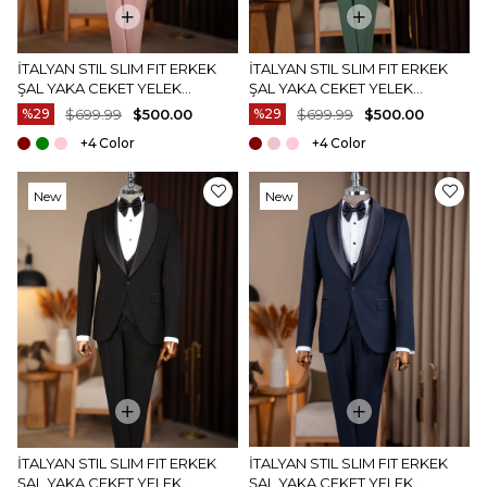
İTALYAN STIL SLIM FIT ERKEK
İTALYAN STIL SLIM FIT ERKEK
ŞAL YAKA CEKET YELEK
ŞAL YAKA CEKET YELEK
PANTOLON DAMATLIK SET
PANTOLON DAMATLIK SET
%29
$699.99
$500.00
%29
$699.99
$500.00
PUDRA T20067-21
YEŞIL T20067-28
+4
+4
New
New
Item
Item
İTALYAN STIL SLIM FIT ERKEK
İTALYAN STIL SLIM FIT ERKEK
ŞAL YAKA CEKET YELEK
ŞAL YAKA CEKET YELEK