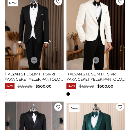
New
Item
İTALYAN STIL SLIM FIT SIVRI
İTALYAN STIL SLIM FIT SIVRI
YAKA CEKET YELEK PANTOLON
YAKA CEKET YELEK PANTOLON
DAMATLIK SET SIYAH T20028-
DAMATLIK SET BEYAZ T20028-
%29
$699.99
$500.00
%29
$699.99
$500.00
01
07
New
Item