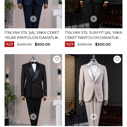
İTALYAN STIL ŞAL YAKA CEKET
İTALYAN STIL SLIM FIT ŞAL YAKA
YELEK PANTOLON DAMATLIK
CEKET PANTOLON DAMATLIK
SET LACIVERT T14272
SET SIYAH T14274
%29
$699.99
$500.00
%29
$699.99
$500.00