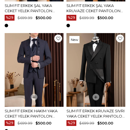
SLIM FIT ERKEK ŞAL YAKA
SLIM FIT ERKEK ŞAL YAKA
CEKET YELEK PANTOLON
KRUVAZE CEKET PANTOLON
DAMATLIK SET LACIVERT
DAMATLIK SET LACIVERT
%29
$699.99
$500.00
%29
$699.99
$500.00
T20072-02
T20074-02
New
Item
SLIM FIT ERKEK HAKIM YAKA
SLIM FIT ERKEK KRUVAZE SIVRI
CEKET YELEK PANTOLON
YAKA CEKET YELEK PANTOLON
DAMATLIK SET LACIVERT
DAMATLIK SET SIYAH T20077-01
%29
$699.99
$500.00
%29
$699.99
$500.00
T20078-02