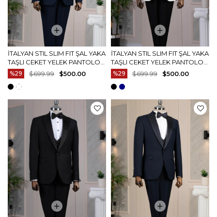
İTALYAN STIL SLIM FIT ŞAL YAKA
İTALYAN STIL SLIM FIT ŞAL YAKA
TAŞLI CEKET YELEK PANTOLON
TAŞLI CEKET YELEK PANTOLON
DAMATLIK SET LACIVERT
DAMATLIK SET BEYAZ T14531
%29
$699.99
$500.00
%29
$699.99
$500.00
T14530