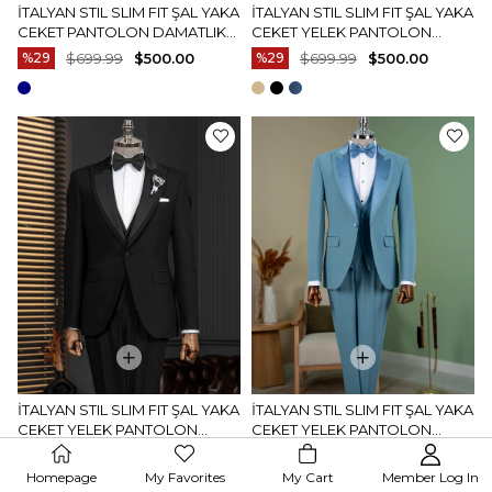
İTALYAN STIL SLIM FIT ŞAL YAKA
İTALYAN STIL SLIM FIT ŞAL YAKA
CEKET PANTOLON DAMATLIK
CEKET YELEK PANTOLON
SET SIYAH T14285
DAMATLIK SET BEJ T14332
%29
$699.99
$500.00
%29
$699.99
$500.00
İTALYAN STIL SLIM FIT ŞAL YAKA
İTALYAN STIL SLIM FIT ŞAL YAKA
CEKET YELEK PANTOLON
CEKET YELEK PANTOLON
DAMATLIK SET SIYAH T14334
DAMATLIK SET MAVI T14335
%29
$699.99
$500.00
%29
$699.99
$500.00
Homepage
My Favorites
My Cart
Member Log In