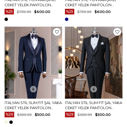
CEKET YELEK PANTOLON
CEKET YELEK PANTOLON
DAMATLIK SET LACIVERT
DAMATLIK SET SIYAH T14883
%25
$799.99
$600.00
%25
$799.99
$600.00
T14882
İTALYAN STIL SLIM FIT ŞAL YAKA
İTALYAN STIL SLIM FIT ŞAL YAKA
CEKET YELEK PANTOLON
CEKET YELEK PANTOLON
DAMATLIK SET LACIVERT
DAMATLIK SET SIYAH T14886
%29
$699.99
$500.00
%29
$699.99
$500.00
T14884