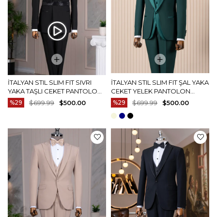
İTALYAN STIL SLIM FIT SIVRI
İTALYAN STIL SLIM FIT ŞAL YAKA
YAKA TAŞLI CEKET PANTOLON
CEKET YELEK PANTOLON
DAMATLIK SET SIYAH T120001-
DAMATLIK SET YEŞIL T15150
%29
$699.99
$500.00
%29
$699.99
$500.00
01