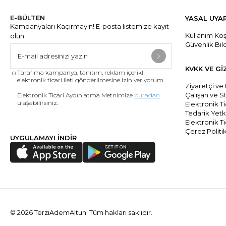
E-BÜLTEN
YASAL UYA
Kampanyaları Kaçırmayın! E-posta listemize kayıt
Kullanım Koşu
olun.
Güvenlik Bil
KVKK VE Gİ
Tarafıma kampanya, tanıtım, reklam içerikli
elektronik ticari ileti gönderilmesine izin veriyorum.
Ziyaretçi ve
Çalışan ve S
Elektronik Ticari Aydınlatma Metnimize
buradan
ulaşabilirsiniz.
Elektronik Ti
Tedarik Yetki
Elektronik Tic
Çerez Politi
UYGULAMAYI İNDİR
© 2026 TerziAdemAltun. Tüm hakları saklıdır.