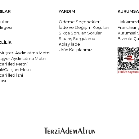
RILAR
YARDIM
KURUMSA
lları
Ödeme Seçenekleri
Hakkımız
dirgesi
İade ve Değişim Koşulları
Franchisi
Sıkça Sorulan Sorular
Kurumsal 
Sipariş Sorgulama
Bizimle Çal
ZLİLİK
Kolay İade
Ürün Kalıplarımız
 Müşteri Aydınlatma Metni
tajyer Aydınlatma Metni
cari İleti Metni
li/Çalışanı Metni
ari İleti İzni
kası