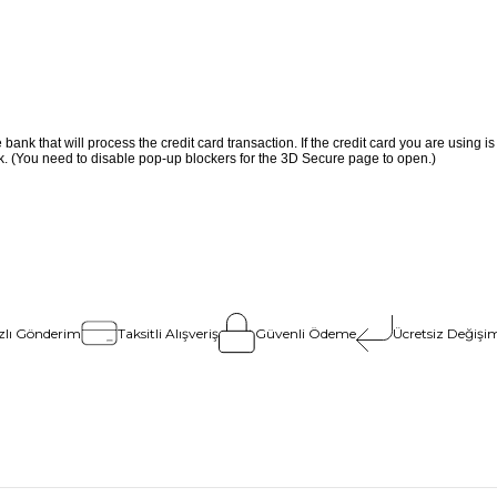
ank that will process the credit card transaction. If the credit card you are using is
nk. (You need to disable pop-up blockers for the 3D Secure page to open.)
zlı Gönderim
Taksitli Alışveriş
Güvenli Ödeme
Ücretsiz Değişim