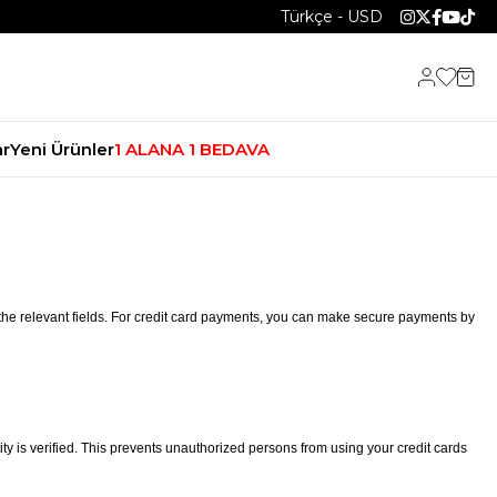
Türkçe - USD
r
Yeni Ürünler
1 ALANA 1 BEDAVA
zdan
Takım Elbise
t
Smokin
rfüm
Gömlek
mer
Mont
 the relevant fields. For credit card payments, you can make secure payments by
nta
Ayakkabı
Kaban/Palto
Tişört
Pantolon
y is verified. This prevents unauthorized persons from using your credit cards
Ceket