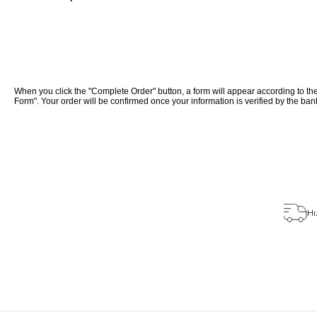
Ayakkabı
When you click the "Complete Order" button, a form will appear according to the b
Form". Your order will be confirmed once your information is verified by the ba
Hı