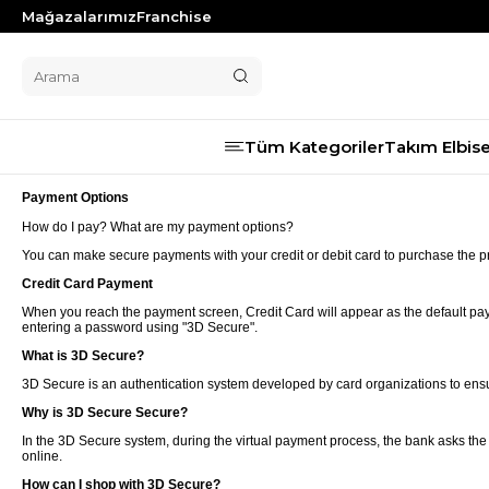
Mağazalarımız
Franchise
Tüm Kategoriler
Takım Elbis
Payment Options
Erkek Giyim
Takım El
Kruvaze
How do I pay? What are my payment options?
Damatlık
Yelekli T
Yelekli 
You can make secure payments with your credit or debit card to purchase the p
Takım Elbise
Yeleksiz 
Yeleksi
Credit Card Payment
Ceket
Kruvaze 
Gömlek
When you reach the payment screen, Credit Card will appear as the default paym
Damatlık
entering a password using "3D Secure".
Tişört
Yelekli S
Pantolon
What is 3D Secure?
Yeleksiz
Kaban
3D Secure is an authentication system developed by card organizations to ens
Tek Ceke
Mont
Why is 3D Secure Secure?
Kruvaze 
Triko
Blazer C
In the 3D Secure system, during the virtual payment process, the bank asks the
Şort
online.
Spor Cek
Yelek
How can I shop with 3D Secure?