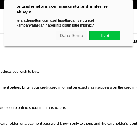
terziademaltun.com masaüstü bildirimlerine
ekleyin.
terziademaltun.com özel fırsatlardan ve güncel
kampanyalardan haberiniz olsun ister misiniz?
Daha Sonra
Evet
e
Tek Ceket
Smokin
Gömlek
Pantolon
Tişört
Ayakkabı
Aksesua
bise
 Takım Elbise
Blazer Ceket
Kruvaze Smokin
Dik Yaka Gömlek
Tüm Pantolon
Gömlek
Cü
akım Elbise
Dik Yaka Gömlek
Takım Elbise
Kruvaze Ceket
Yelekli Smokin
Kravat Yaka Gömlek
Klasik Pantolon
Saa
roducts you wish to buy.
Takım Elbise
Kravat Yaka Gömlek
z Takım Elbise
Spor Ceket
Yeleksiz Smokin
Ata Yaka Gömlek
Beli Bağlamalı
Pa
Takım Elbise
Ata Yaka Gömlek
Spor Gömlek
Pantolon
Spor Gömlek
Ke
ent option. Enter your credit card information exactly as it appears on the card in
Aksesuar
mokin
Gurkha Pantolon
Ça
 Smokin
Saat
*Trend
ure secure online shopping transactions.
Cüzdan
t
Çanta
Ceket
Parfüm
eket
 cardholder for a payment password known only to them, and the cardholder's identit
Kemer
et
Çocuk Giyim