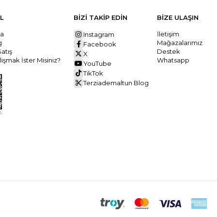
L
BİZİ TAKİP EDİN
BİZE ULAŞIN
da
İletişim
Instagram
ng
Mağazalarımız
Facebook
Satış
Destek
X
ışmak İster Misiniz?
Whatsapp
YouTube
TikTok
Terziademaltun Blog