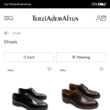
Our Stores
Franchise
Shoes
Shoes
Sort
Filtering
New
New
Item
Item