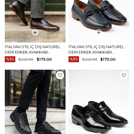
İTALYAN STIL IÇ DIŞ NATUREL
İTALYAN STIL IÇ DIŞ NATUREL
DERI ERKEK AYAKKABI
DERI ERKEK AYAKKABI
KAHVERENGI T14601
LACIVERT T14602
%30
$249.99
$175.00
%30
$249.99
$175.00