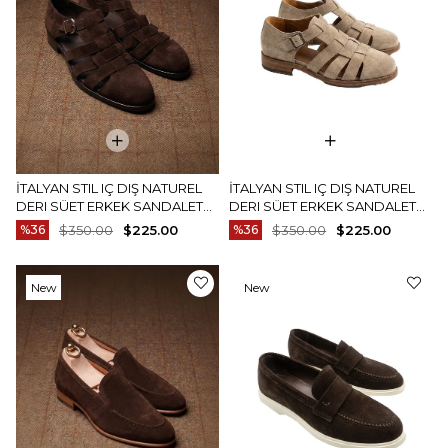
İTALYAN STIL IÇ DIŞ NATUREL
İTALYAN STIL IÇ DIŞ NATUREL
DERI SÜET ERKEK SANDALET
DERI SÜET ERKEK SANDALET
KAHVERENGI T15214-03
BEJ T15214-09
%36
$350.00
$225.00
%36
$350.00
$225.00
New
New
Item
Item