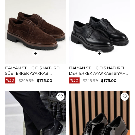
İTALYAN STIL IÇ DIŞ NATUREL
İTALYAN STIL IÇ DIŞ NATUREL
SÜET ERKEK AYAKKABI
DERI ERKEK AYAKKABI SIYAH
KAHVERENGI T14610
T14611
%30
$249.99
$175.00
%30
$249.99
$175.00