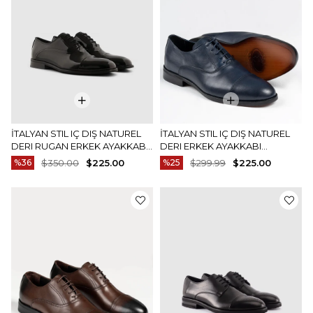
İTALYAN STIL IÇ DIŞ NATUREL
İTALYAN STIL IÇ DIŞ NATUREL
DERI RUGAN ERKEK AYAKKABI
DERI ERKEK AYAKKABI
SIYAH T13887
LACIVERT T13897
%36
$350.00
$225.00
%25
$299.99
$225.00