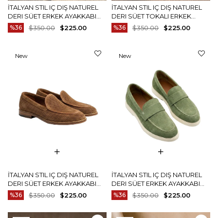
İTALYAN STIL IÇ DIŞ NATUREL
İTALYAN STIL IÇ DIŞ NATUREL
DERI SÜET ERKEK AYAKKABI
DERI SÜET TOKALI ERKEK
TABA T15217-24
AYAKKABI YEŞIL T15208-28
%36
$350.00
$225.00
%36
$350.00
$225.00
New
New
Item
Item
İTALYAN STIL IÇ DIŞ NATUREL
İTALYAN STIL IÇ DIŞ NATUREL
DERI SÜET ERKEK AYAKKABI
DERI SÜET ERKEK AYAKKABI
TABA T15211-24
YEŞIL T15216-28
%36
$350.00
$225.00
%36
$350.00
$225.00