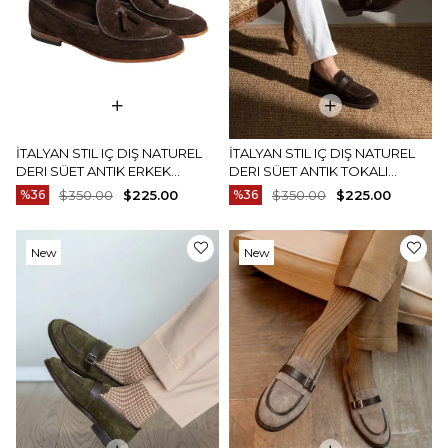
İTALYAN STIL IÇ DIŞ NATUREL
İTALYAN STIL IÇ DIŞ NATUREL
DERI SÜET ANTIK ERKEK
DERI SÜET ANTIK TOKALI
AYAKKABI KAHVERENGI
ERKEK AYAKKABI KAHVERENGI
%36
$350.00
$225.00
%36
$350.00
$225.00
T15209-03
T15210-03
New
New
Item
Item