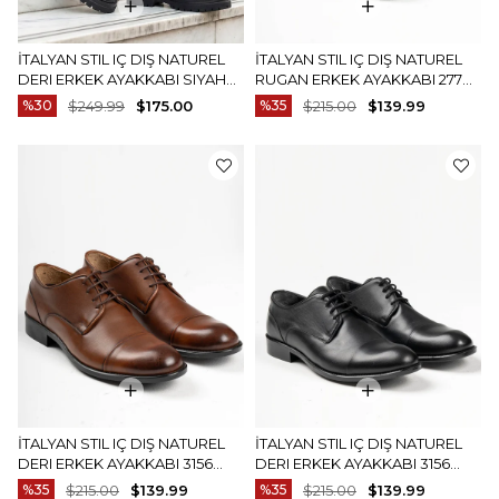
İTALYAN STIL IÇ DIŞ NATUREL
İTALYAN STIL IÇ DIŞ NATUREL
DERI ERKEK AYAKKABI SIYAH
RUGAN ERKEK AYAKKABI 2778
T14603
SIYAH T14568
%30
$249.99
$175.00
%35
$215.00
$139.99
İTALYAN STIL IÇ DIŞ NATUREL
İTALYAN STIL IÇ DIŞ NATUREL
DERI ERKEK AYAKKABI 3156
DERI ERKEK AYAKKABI 3156
KAHVERENGI T14569
SIYAH T14570
%35
$215.00
$139.99
%35
$215.00
$139.99