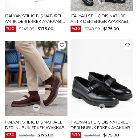
İTALYAN STIL IÇ DIŞ NATUREL
İTALYAN STIL IÇ DIŞ NATUREL
ANTIK DERI ERKEK AYAKKABI
ANTIK DERI ERKEK AYAKKABI
BEYAZ T14938
SIYAH T14939
%30
$249.99
$175.00
%30
$249.99
$175.00
İTALYAN STIL IÇ DIŞ NATUREL
İTALYAN STIL IÇ DIŞ NATUREL
DERI NUBUK ERKEK AYAKKABI
DERI NUBUK ERKEK AYAKKABI
KAHVERENGI T14885
SIYAH T14896
%30
$249.99
$175.00
%30
$249.99
$175.00