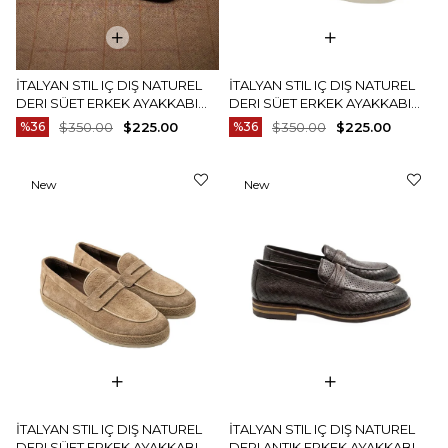
İTALYAN STIL IÇ DIŞ NATUREL
İTALYAN STIL IÇ DIŞ NATUREL
DERI SÜET ERKEK AYAKKABI
DERI SÜET ERKEK AYAKKABI
KAHVERENGI T15215-03
KAHVERENGI T15216-03
%36
$350.00
$225.00
%36
$350.00
$225.00
New
New
Item
Item
İTALYAN STIL IÇ DIŞ NATUREL
İTALYAN STIL IÇ DIŞ NATUREL
DERI SÜET ERKEK AYAKKABI
DERI ANTIK ERKEK AYAKKABI