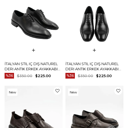
Item
Item
İTALYAN STIL IÇ DIŞ NATUREL
İTALYAN STIL IÇ DIŞ NATUREL
DERI ANTIK ERKEK AYAKKABI
DERI ANTIK ERKEK AYAKKABI
SIYAH T15221-01
KAHVERENGI T15221-03
%36
$350.00
$225.00
%36
$350.00
$225.00
New
New
Item
Item