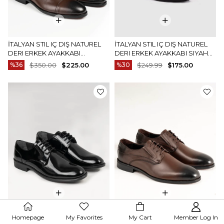
İTALYAN STIL IÇ DIŞ NATUREL
İTALYAN STIL IÇ DIŞ NATUREL
DERI ERKEK AYAKKABI
DERI ERKEK AYAKKABI SIYAH
KAHVERENGI T13895
T13909
%36
$350.00
$225.00
%30
$249.99
$175.00
İTALYAN STIL IÇ DIŞ NATUREL
İTALYAN STIL IÇ DIŞ NATUREL
Homepage
My Favorites
My Cart
Member Log In