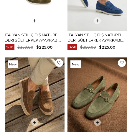
İTALYAN STIL IÇ DIŞ NATUREL
İTALYAN STIL IÇ DIŞ NATUREL
DERI SÜET ERKEK AYAKKABI
DERI SÜET ERKEK AYAKKABI
HAKI T15256-06
BUZ MAVI T15256-14
%36
$350.00
$225.00
%36
$350.00
$225.00
New
New
Item
Item