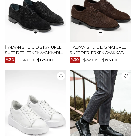
İTALYAN STIL IÇ DIŞ NATUREL
İTALYAN STIL IÇ DIŞ NATUREL
SÜET DERI ERKEK AYAKKABI
SÜET DERI ERKEK AYAKKABI
SIYAH T14936
KAHVERENGI T14937
%30
$249.99
$175.00
%30
$249.99
$175.00