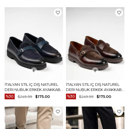
İTALYAN STIL IÇ DIŞ NATUREL
İTALYAN STIL IÇ DIŞ NATUREL
DERI NUBUK ERKEK AYAKKABI
DERI NUBUK ERKEK AYAKKABI
LACIVERT T14897
KAHVERENGI T14898
%30
$249.99
$175.00
%30
$249.99
$175.00