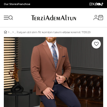
Our Stores
Franchise
İtalyan stil slim fit kombin takım elbise kiremit T13929