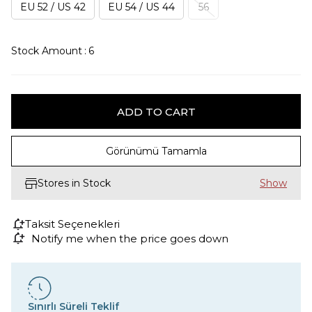
EU 52 / US 42
EU 54 / US 44
56
Stock Amount
:
6
Görünümü Tamamla
Stores in Stock
Taksit Seçenekleri
Notify me when the price goes down
Sınırlı Süreli Teklif