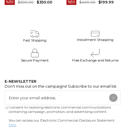
TAKIM ELBISE CAMEL T20082-11
ELBISE SIYAH T20172-01
%30
$500.00
$350.00
%50
$400.00
$199.99
Teslimat
Tahmini teslim süremiz, bulunduğunuz adrese göre
2-4 iş günü arasında değişkenlik gösterecektir.
Ürün Fotoğrafları
Ürünlerimizin fotoğraf çekimleri firmamız tarafından
Installment Shopping
Fast Shipping
yapılmaktadır. Ürünlerin gerçek rengi web sitesinden
gösterilen renklerden azda olsa farklılık gösterebilir.
Bu durum ekran , monitör veya ışık parlaklığı ayarları
Secure Payment
Free Exchange and Returne
gibi bir çok sebeplerden kaynaklanabilir.
E-NEWSLETTER
Don't miss out on the campaigns! Subscribe to our email list.
I consent to receiving electronic commercial communications
containing campaign, promotion, and advertising content.
You can access our Electronic Commercial Disclosure Statement
here
.