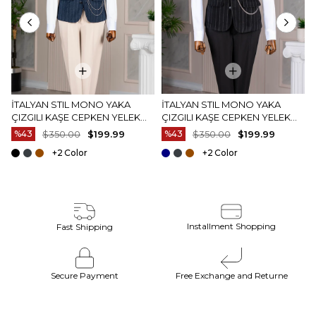
Ürün Fotoğrafları
Ürünlerimizin fotoğraf çekimleri firmamız tarafından
yapılmaktadır. Ürünlerin gerçek rengi web sitesinden
gösterilen renklerden azda olsa farklılık gösterebilir.
Bu durum ekran , monitör veya ışık parlaklığı ayarları
gibi bir çok sebeplerden kaynaklanabilir.
İTALYAN STIL MONO YAKA
İTALYAN STIL MONO YAKA
ÇIZGILI KAŞE CEPKEN YELEK
ÇIZGILI KAŞE CEPKEN YELEK
LACIVERT T20012-02
SIYAH T20012-01
%43
$350.00
$199.99
%43
$350.00
$199.99
+2
+2
Installment Shopping
Fast Shipping
Secure Payment
Free Exchange and Returne