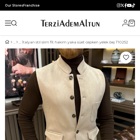
Our Stores
Franchise
İtalyan stil slim fit hakim yaka süet cepken yelek bej T10252