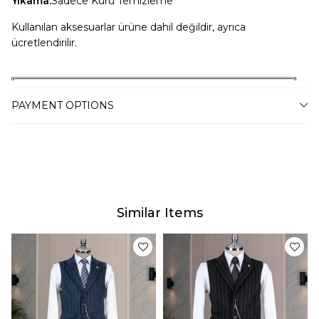
Yıkama:
Sadece Kuru Temizleme
Kullanılan aksesuarlar ürüne dahil değildir, ayrıca
ücretlendirilir.
Dikkat Beden Açıklaması
PAYMENT OPTIONS
S Beden
55-68 Kiloya Uygun
M Beden
69-76 Kiloya Uygun
L Beden
77-83 Kiloya Uygun
XL Beden
84-92 Kiloya Uygun
XXL Beden
93-98 Kiloya Uygun
Similar Items
Manken Bilgileri
Boy:176 Kilo:66 Kullandığı Beden: S
Teslimat
Tahmini teslim süremiz, bulunduğunuz adrese göre
2-4 iş günü arasında değişkenlik gösterecektir.