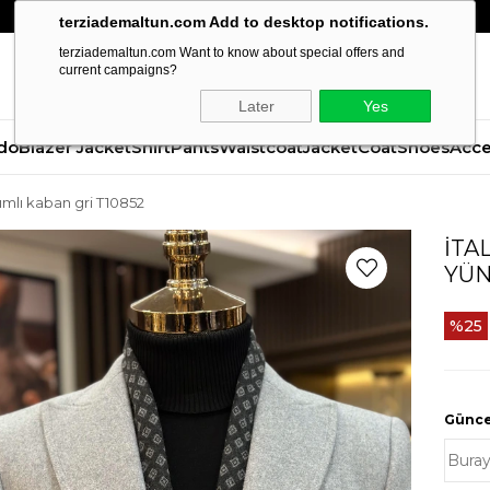
terziademaltun.com Add to desktop notifications.
terziademaltun.com Want to know about special offers and
current campaigns?
Later
Yes
do
Blazer Jacket
Shirt
Pants
Waistcoat
Jacket
Coat
Shoes
Acce
ışımlı kaban gri T10852
İTA
YÜN
25
Güncel