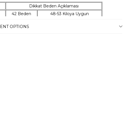
Dikkat Beden Açıklaması
42 Beden
48-53 Kiloya Uygun
44 Beden
54-59 Kiloya Uygun
ENT OPTIONS
46 Beden
60-67 Kiloya Uygun
48 Beden
68-74 Kiloya Uygun
50 Beden
75-79 Kiloya Uygun
52 Beden
80-86 Kiloya Uygun
54 Beden
87-94 Kiloya Uygun
L
56 Beden
95-100 Kiloya Uygun
L
58 Beden
101-106 Kiloya Uygun
n Bilgileri
6 Kilo:66 Kullandığı Beden: 46 (S Beden)
mat
ni teslim süremiz, bulunduğunuz adrese göre
 günü arasında değişkenlik gösterecektir.