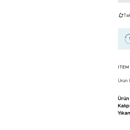
Ta
ITEM
Ürün İ
Ürün 
Kalıp
Yıka