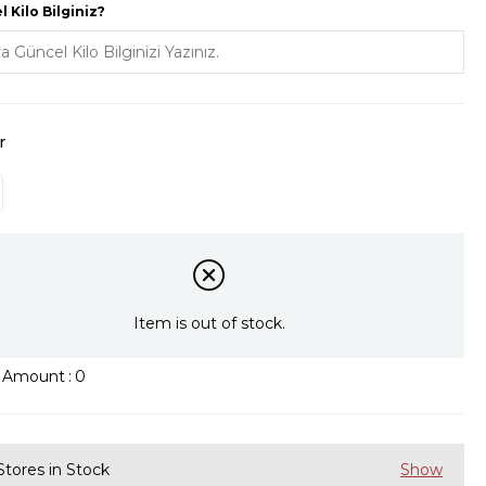
 Kilo Bilginiz?
r
Item is out of stock.
k Amount
:
0
Stores in Stock