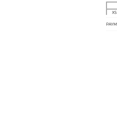
XS
XS
PAYM
S
M
L
L
XL
XX
XXX
Manke
Boy:17
Tesli
Tahmi
2-4 iş