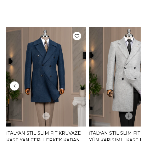
İTALYAN STIL SLIM FIT KRUVAZE
İTALYAN STIL SLIM FI
KAŞE YAN CEPLI ERKEK KABAN
YÜN KARIŞIMLI KAŞE