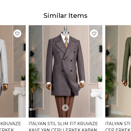
Ürün 
Similar Items
Ürünle
yapıl
göster
Bu dur
gibi b
T KRUVAZE
İTALYAN STIL SLIM FIT KRUVAZE
İTALYAN ST
 ERKEK
KAŞE YAN CEPLI ERKEK KABAN
CEP ERKEK 