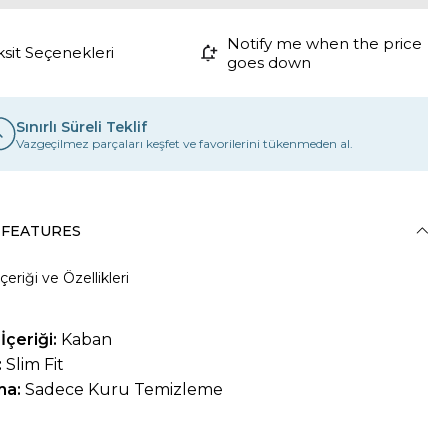
Notify me when the price
ksit Seçenekleri
goes down
Sınırlı Süreli Teklif
Vazgeçilmez parçaları keşfet ve favorilerini tükenmeden al.
 FEATURES
çeriği ve Özellikleri
İçeriği:
Kaban
:
Slim Fit
ma:
Sadece Kuru Temizleme