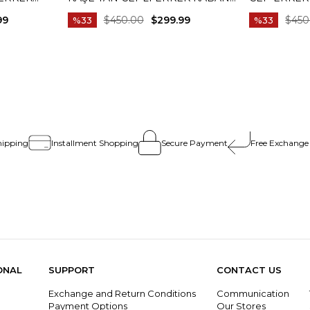
BORDO T15032
99
$450.00
$299.99
$450
%33
%33
hipping
Installment Shopping
Secure Payment
Free Exchange
ONAL
SUPPORT
CONTACT US
Exchange and Return Conditions
Communication
g
Payment Options
Our Stores