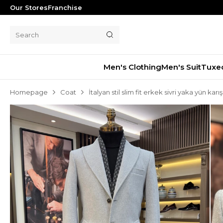
Our Stores
Franchise
Men's Clothing
Men's Suit
Tuxe
Homepage
Coat
İtalyan stil slim fit erkek sivri yaka yün kar
Men's Suit
Tuxedo
Blazer Jacket
Pants
Shorts
Waistcoat
Jacket
Overcoat
Shirt