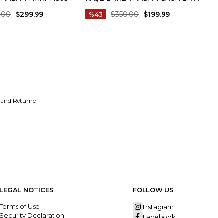
T14958
L
.00
$299.99
$350.00
$199.99
%43
 and Returne
LEGAL NOTICES
FOLLOW US
Terms of Use
Instagram
Security Declaration
Facebook