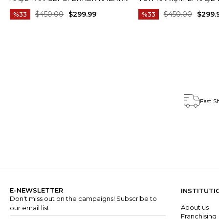
LACIVERT T14987
KABAN GRI T15007
$450.00
$299.99
$450.00
$299.
%33
%33
Fast S
E-NEWSLETTER
INSTITUTI
Don't miss out on the campaigns! Subscribe to
About us
our email list.
Franchisin