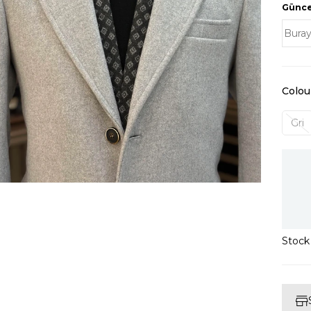
Güncel
Colou
Gri
Stoc