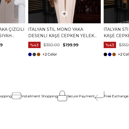
AKA ÇIZGILI
İTALYAN STIL MONO YAKA
İTALYAN ST
SIYAH
DESENLI KAŞE CEPKEN YELEK
KAŞE CEPK
KAHVERENGI T20013-03
T20012-08
99
$350.00
$199.99
$350
%43
%43
+2
+2
hipping
Installment Shopping
Secure Payment
Free Exchange