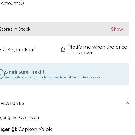
k Amount
:
0
Stores in Stock
Notify me when the price
ksit Seçenekleri
goes down
Sınırlı Süreli Teklif
Vazgeçilmez parçaları keşfet ve favorilerini tükenmeden al.
 FEATURES
çeriği ve Özellikleri
İçeriği:
Cepken Yelek