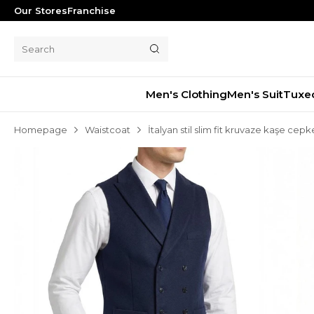
Our Stores
Franchise
Men's Clothing
Men's Suit
Tuxe
Homepage
Waistcoat
İtalyan stil slim fit kruvaze kaşe cep
Men's Suit
Tuxedo
Blazer Jacket
Pants
Shorts
Waistcoat
Jacket
Overcoat
Shirt