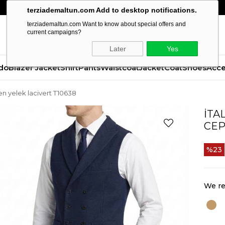
terziademaltun.com Add to desktop notifications.
terziademaltun.com Want to know about special offers and
current campaigns?
Later
Yes
do
Blazer Jacket
Shirt
Pants
Waistcoat
Jacket
Coat
Shoes
Acce
ken yelek lacivert T10638
İTA
CEP
23
We re