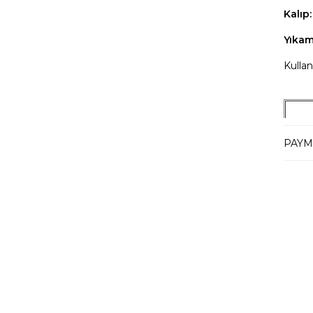
Kalıp:
Yıkam
Kullan
PAYM
Manke
Boy:17
Tesli
Tahmi