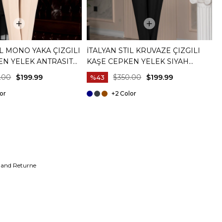
IL MONO YAKA ÇIZGILI
İTALYAN STIL KRUVAZE ÇIZGILI
İ
EN YELEK ANTRASIT
KAŞE CEPKEN YELEK SIYAH
C
T20015-01
K
.00
$199.99
$350.00
$199.99
%43
+2
 and Returne