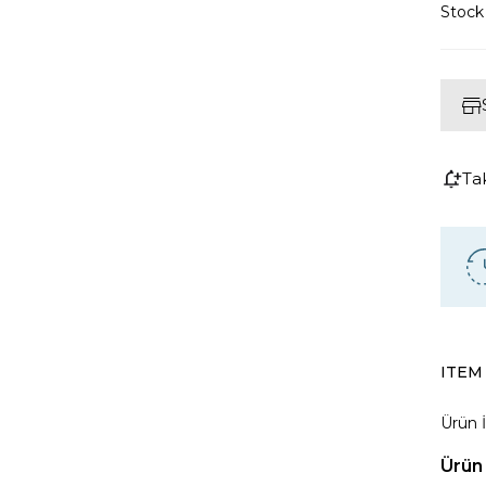
Stoc
Ta
ITEM
Ürün İ
Ürün 