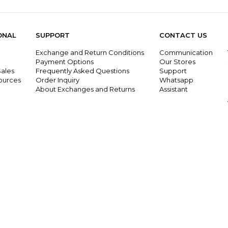
ONAL
SUPPORT
CONTACT US
Exchange and Return Conditions
Communication
g
Payment Options
Our Stores
ales
Frequently Asked Questions
Support
ources
Order Inquiry
Whatsapp
About Exchanges and Returns
Assistant