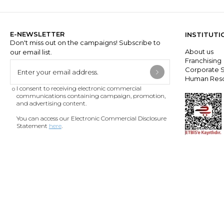
E-NEWSLETTER
INSTITUTI
Don't miss out on the campaigns! Subscribe to
About us
our email list.
Franchisin
Corporate S
Human Res
I consent to receiving electronic commercial
communications containing campaign, promotion,
and advertising content.
You can access our Electronic Commercial Disclosure
Statement
here
.
DOWNLOAD THE APP