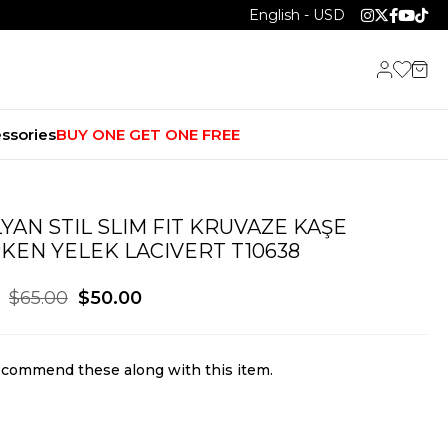
English - USD
ssories
BUY ONE GET ONE FREE
LYAN STIL SLIM FIT KRUVAZE KAŞE
KEN YELEK LACIVERT T10638
$65.00
$50.00
commend these along with this item.