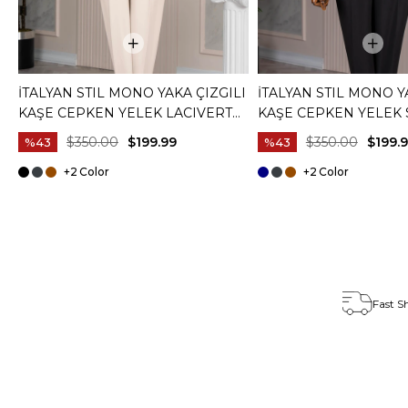
İTALYAN STIL MONO YAKA ÇIZGILI
İTALYAN STIL MONO Y
KAŞE CEPKEN YELEK LACIVERT
KAŞE CEPKEN YELEK 
T20012-02
T20012-01
$350.00
$199.99
$350.00
$199.
%43
%43
+2
+2
Fast S