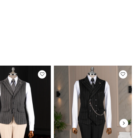
 günü arasında değişkenlik gösterecektir.
Fotoğrafları
rimizin fotoğraf çekimleri firmamız tarafından
maktadır. Ürünlerin gerçek rengi web sitesinden
ilen renklerden azda olsa farklılık gösterebilir.
um ekran , monitör veya ışık parlaklığı ayarları
ir çok sebeplerden kaynaklanabilir.