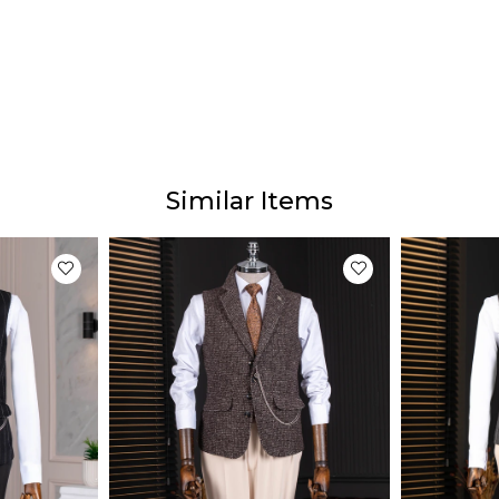
2-4 iş
Ürün 
Ürünle
yapıl
göster
Bu dur
gibi b
Similar Items