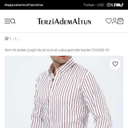
Türkçe - USD
Mağazalarımız
Franchise
Slim fit erkek çizgili likralı kravat yaka gömlek bordo T20059-10