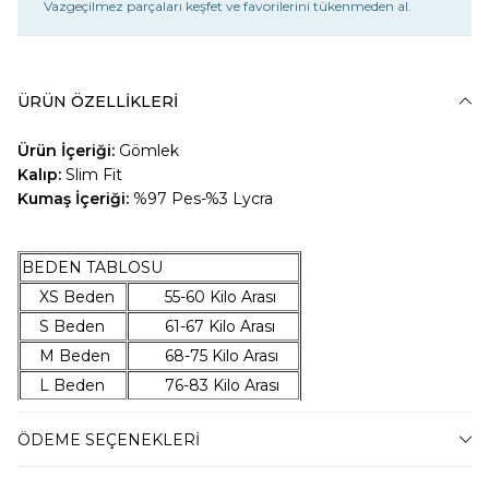
Vazgeçilmez parçaları keşfet ve favorilerini tükenmeden al.
ÜRÜN ÖZELLIKLERI
Ürün İçeriği:
Gömlek
Kalıp:
Slim Fit
Kumaş İçeriği:
%97 Pes-%3 Lycra
BEDEN TABLOSU
XS Beden
55-60 Kilo Arası
S Beden
61-67 Kilo Arası
M Beden
68-75 Kilo Arası
L Beden
76-83 Kilo Arası
XL Beden
84-92 Kilo Arası
ÖDEME SEÇENEKLERI
XXL Beden
93-100 Kilo Arası
3XL Beden
101-107 Kilo Arası