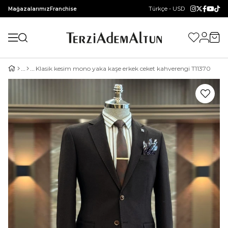
Türkçe - USD
Mağazalarımız
Franchise
Klasik kesim mono yaka kaşe erkek ceket kahverengi T11370