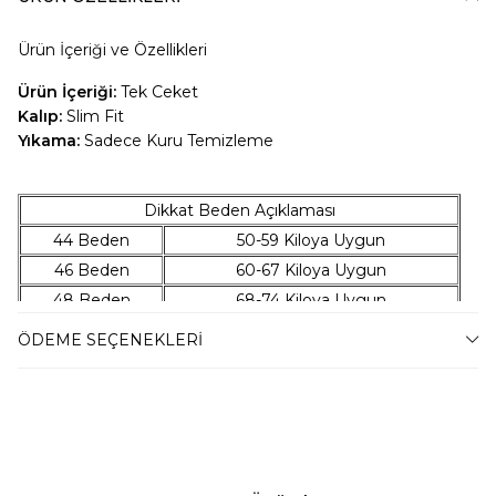
Ürün İçeriği ve Özellikleri
Ürün İçeriği:
Tek Ceket
Kalıp:
Slim Fit
Yıkama:
Sadece Kuru Temizleme
Dikkat Beden Açıklaması
44 Beden
50-59 Kiloya Uygun
46 Beden
60-67 Kiloya Uygun
48 Beden
68-74 Kiloya Uygun
50 Beden
75-79 Kiloya Uygun
ÖDEME SEÇENEKLERI
52 Beden
80-86 Kiloya Uygun
54 Beden
87-94 Kiloya Uygun
56 Beden
95-100 Kiloya Uygun
58 Beden
101-106 Kiloya Uygun