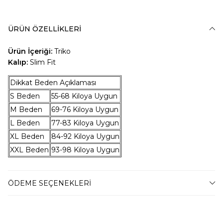
ÜRÜN ÖZELLIKLERI
Ürün İçeriği:
Triko
Kalıp:
Slim Fit
Dikkat Beden Açıklaması
S Beden
55-68 Kiloya Uygun
M Beden
69-76 Kiloya Uygun
L Beden
77-83 Kiloya Uygun
XL Beden
84-92 Kiloya Uygun
XXL Beden
93-98 Kiloya Uygun
Teslimat
ÖDEME SEÇENEKLERI
Tahmini teslim süremiz, bulunduğunuz adrese göre
2-4 iş günü arasında değişkenlik gösterecektir.