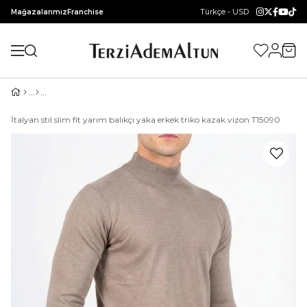
Türkçe - USD
Mağazalarımız
Franchise
İtalyan stil slim fit yarım balıkçı yaka erkek triko kazak vizon T15090