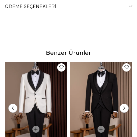
BEDEN TABLOSU
ÖDEME SEÇENEKLERI
42 Beden
47-54 Kilo Arası
44 Beden
55-59 Kilo Arası
46 Beden
60-67 Kilo Arası
48 Beden
68-74 Kilo Arası
50 Beden
75-79 Kilo Arası
Benzer Ürünler
52 Beden
80-87 Kilo Arası
54 Beden
88-94 Kilo Arası
56 Beden
95-100 Kilo Arası
58 Beden
101-105 Kilo Arası
60 Beden
106-110 Kilo Arası
62 Beden
111-115 Kilo Arası
64 Beden
116-120 Kilo Arası
Teslimat
Tahmini teslim süremiz, bulunduğunuz adrese göre