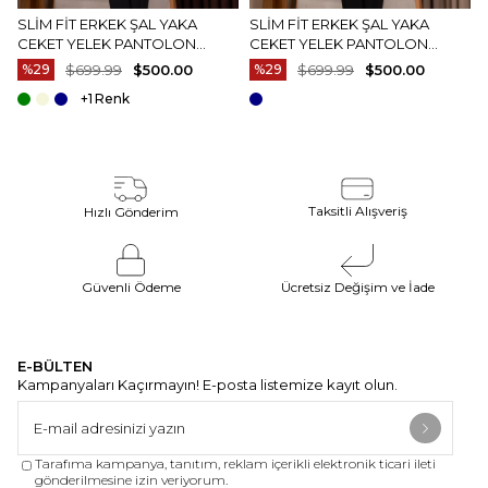
2-4 iş günü arasında değişkenlik gösterecektir.
SLIM FIT ERKEK ŞAL YAKA
SLIM FIT ERKEK ŞAL YAKA
CEKET YELEK PANTOLON
CEKET YELEK PANTOLON
DAMATLIK SET BEYAZ T20073-
DAMATLIK SET SIYAH T20072-
%29
$699.99
$500.00
%29
$699.99
$500.00
Ürün Fotoğrafları
07
01
+1
Ürünlerimizin fotoğraf çekimleri firmamız tarafından
yapılmaktadır. Ürünlerin gerçek rengi web sitesinden
gösterilen renklerden azda olsa farklılık gösterebilir.
Bu durum ekran , monitör veya ışık parlaklığı ayarları
gibi bir çok sebeplerden kaynaklanabilir.
Taksitli Alışveriş
Hızlı Gönderim
Güvenli Ödeme
Ücretsiz Değişim ve İade
E-BÜLTEN
Kampanyaları Kaçırmayın! E-posta listemize kayıt olun.
Tarafıma kampanya, tanıtım, reklam içerikli elektronik ticari ileti
gönderilmesine izin veriyorum.