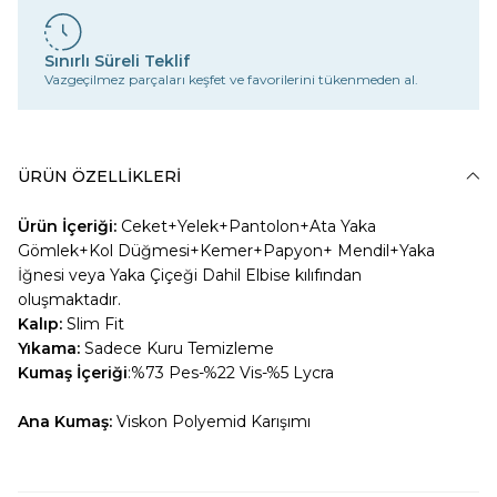
Sınırlı Süreli Teklif
Vazgeçilmez parçaları keşfet ve favorilerini tükenmeden al.
ÜRÜN ÖZELLIKLERI
Ürün İçeriği:
Ceket+Yelek+Pantolon+Ata Yaka
Gömlek+Kol Düğmesi+Kemer+Papyon+ Mendil+Yaka
İğnesi veya Yaka Çiçeği Dahil Elbise kılıfından
oluşmaktadır.
Kalıp:
Slim Fit
Yıkama:
Sadece Kuru Temizleme
Kumaş İçeriği
:%73 Pes-%22 Vis-%5 Lycra
Ana Kumaş:
Viskon Polyemid Karışımı