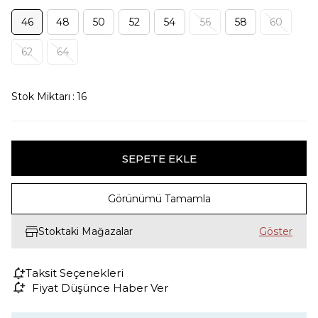
46
48
50
52
54
56
58
60
62
64
Stok Miktarı
:
16
Görünümü Tamamla
Stoktaki Mağazalar
Taksit Seçenekleri
Fiyat Düşünce Haber Ver