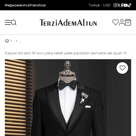
Türkçe - USD
Mağazalarımız
Franchise
İtalyan stil slim fit sivri yaka ceket yelek pantolon damatlık set siyah T14334