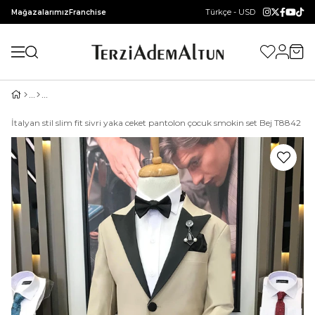
Türkçe - USD
Mağazalarımız
Franchise
İtalyan stil slim fit sivri yaka ceket pantolon çocuk smokin set Bej T8842