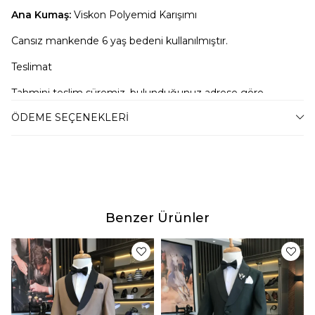
Ana Kumaş:
Viskon Polyemid Karışımı
Cansız mankende 6 yaş bedeni kullanılmıştır.
Teslimat
Tahmini teslim süremiz, bulunduğunuz adrese göre
2-4 iş günü arasında değişkenlik gösterecektir.
ÖDEME SEÇENEKLERI
Ürün Fotoğrafları
Ürünlerimizin fotoğraf çekimleri firmamız tarafından
yapılmaktadır. Ürünlerin gerçek rengi web sitesinden
gösterilen renklerden azda olsa farklılık gösterebilir.
Bu durum ekran , monitör veya ışık parlaklığı ayarları
Benzer Ürünler
gibi bir çok sebeplerden kaynaklanabilir.