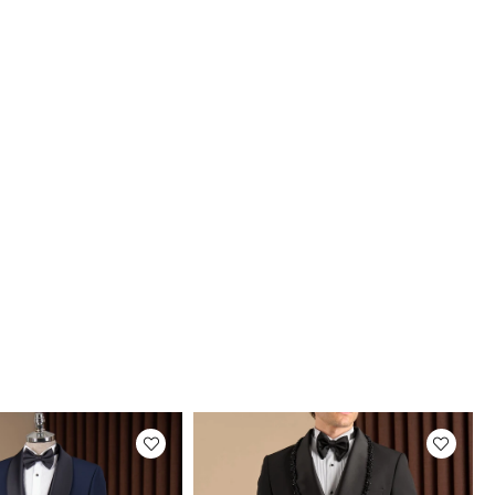
eden
116-120 Kilo Arası
mat
ni teslim süremiz, bulunduğunuz adrese göre
 günü arasında değişkenlik gösterecektir.
Fotoğrafları
rimizin fotoğraf çekimleri firmamız tarafından
maktadır. Ürünlerin gerçek rengi web sitesinden
ilen renklerden azda olsa farklılık gösterebilir.
um ekran , monitör veya ışık parlaklığı ayarları
ir çok sebeplerden kaynaklanabilir.