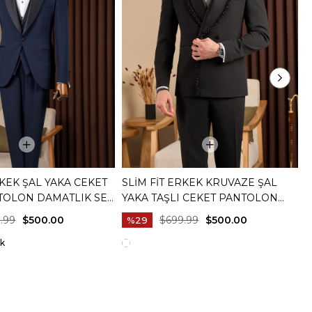
RKEK ŞAL YAKA CEKET
SLIM FIT ERKEK KRUVAZE ŞAL
S
TOLON DAMATLIK SET
YAKA TAŞLI CEKET PANTOLON
Y
20073-02
DAMATLIK SET SIYAH T20081-01
B
.99
$500.00
$699.99
$500.00
%29