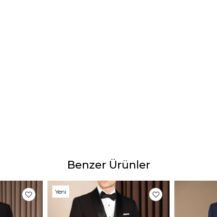
64 B
Tesli
Tahmi
2-4 iş
Ürün 
Ürünle
yapıl
göster
Bu dur
gibi b
Benzer Ürünler
Yeni
Ürün