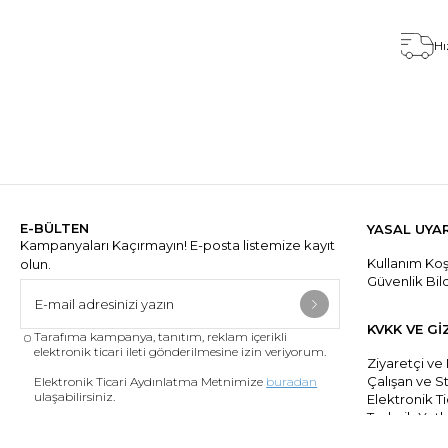
Hı
E-BÜLTEN
YASAL UYA
Kampanyaları Kaçırmayın! E-posta listemize kayıt
Kullanım Koşu
olun.
Güvenlik Bil
KVKK VE Gİ
Tarafıma kampanya, tanıtım, reklam içerikli
elektronik ticari ileti gönderilmesine izin veriyorum.
Ziyaretçi ve
Çalışan ve S
Elektronik Ticari Aydınlatma Metnimize
buradan
ulaşabilirsiniz.
Elektronik Ti
Tedarik Yetki
Elektronik Tic