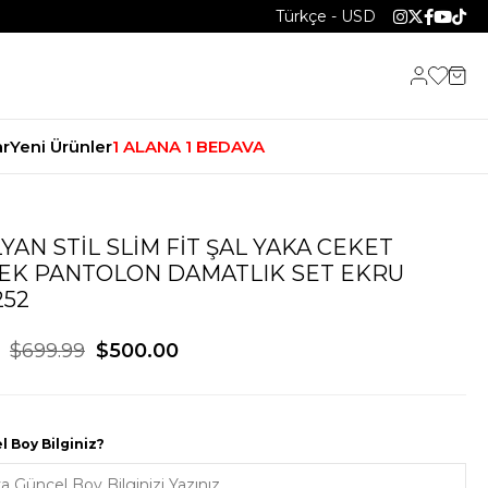
Türkçe - USD
r
Yeni Ürünler
1 ALANA 1 BEDAVA
zdan
Takım Elbise
LYAN STIL SLIM FIT ŞAL YAKA CEKET
t
Smokin
EK PANTOLON DAMATLIK SET EKRU
rfüm
Gömlek
252
mer
Mont
nta
Ayakkabı
$699.99
$500.00
Kaban/Palto
Tişört
Pantolon
 Boy Bilginiz?
Ceket