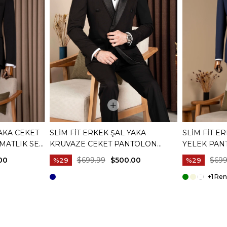
YAKA CEKET
SLIM FIT ERKEK ŞAL YAKA
SLIM FIT E
MATLIK SET
KRUVAZE CEKET PANTOLON
YELEK PAN
DAMATLIK SET SIYAH T20074-01
LACIVERT T
00
$699.99
$500.00
$699
%29
%29
+1