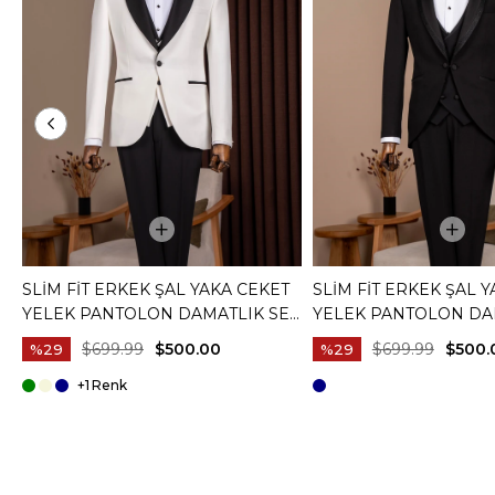
SLIM FIT ERKEK ŞAL YAKA CEKET
SLIM FIT ERKEK ŞAL 
YELEK PANTOLON DAMATLIK SET
YELEK PANTOLON DA
BEYAZ T20073-07
SIYAH T20072-01
$699.99
$500.00
$699.99
$500.
%29
%29
+1