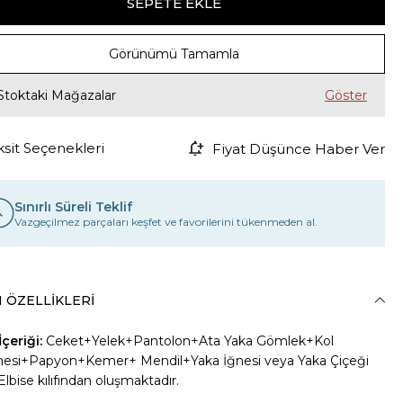
Görünümü Tamamla
Stoktaki Mağazalar
ksit Seçenekleri
Fiyat Düşünce Haber Ver
Sınırlı Süreli Teklif
Vazgeçilmez parçaları keşfet ve favorilerini tükenmeden al.
 ÖZELLIKLERI
çeriği:
Ceket+Yelek+Pantolon+Ata Yaka Gömlek+Kol
si+Papyon+Kemer+ Mendil+Yaka İğnesi veya Yaka Çiçeği
Elbise kılıfından oluşmaktadır.