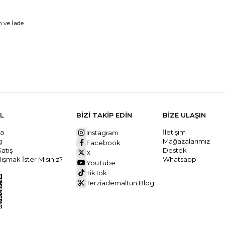
 ve İade
L
BİZİ TAKİP EDİN
BİZE ULAŞIN
da
İletişim
Instagram
ng
Mağazalarımız
Facebook
Satış
Destek
X
ışmak İster Misiniz?
Whatsapp
YouTube
TikTok
Terziademaltun Blog