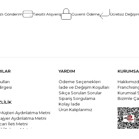
zlı Gönderim
Taksitli Alışveriş
Güvenli Ödeme
Ücretsiz Değişim
RILAR
YARDIM
KURUMSA
lları
Ödeme Seçenekleri
Hakkımız
dirgesi
İade ve Değişim Koşulları
Franchisi
Sıkça Sorulan Sorular
Kurumsal 
Sipariş Sorgulama
Bizimle Çal
ZLİLİK
Kolay İade
Ürün Kalıplarımız
 Müşteri Aydınlatma Metni
tajyer Aydınlatma Metni
cari İleti Metni
li/Çalışanı Metni
ari İleti İzni