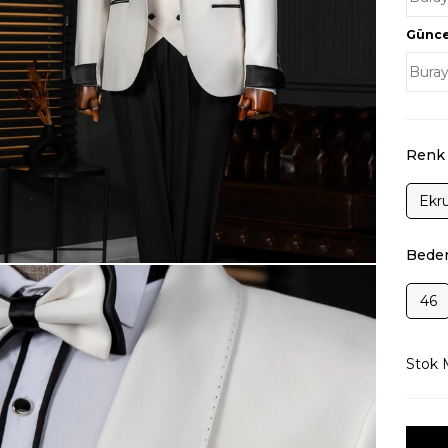
Güncel
Renk
Ekr
Bede
46
Stok M