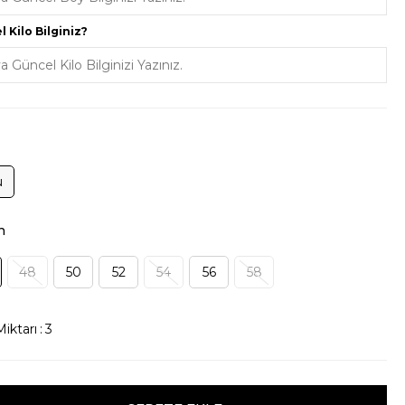
Triko
Aksesuar
 Kilo Bilginiz?
u
n
48
50
52
54
56
58
iktarı
:
3