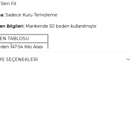
Slim Fit
ma:
Sadece Kuru Temizleme
n Bilgileri:
Mankende 50 beden kullanılmıştır.
EN TABLOSU
eden
47-54 Kilo Arası
eden
55-59 Kilo Arası
E SEÇENEKLERI
eden
60-67 Kilo Arası
eden
68-74 Kilo Arası
eden
75-79 Kilo Arası
eden
80-87 Kilo Arası
eden
88-94 Kilo Arası
eden
95-100 Kilo Arası
eden
101-105 Kilo Arası
eden
106-110 Kilo Arası
eden
111-115 Kilo Arası