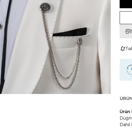
Ta
ÜRÜN
Ürün İ
Düğme
Dahil 