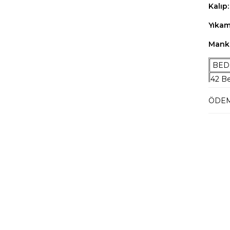
Kalıp:
Yıka
Manke
BED
42 B
44 B
ÖDEM
46 B
48 B
50 B
52 B
54 B
56 B
58 B
60 B
62 B