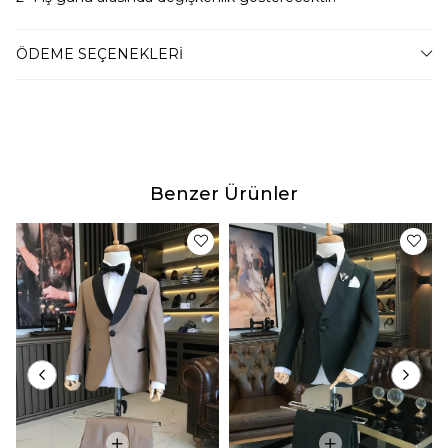
Ürün Fotoğrafları
ÖDEME SEÇENEKLERI
Ürünlerimizin fotoğraf çekimleri firmamız tarafından
yapılmaktadır. Ürünlerin gerçek rengi web sitesinden
gösterilen renklerden azda olsa farklılık gösterebilir.
Bu durum ekran , monitör veya ışık parlaklığı ayarları
gibi bir çok sebeplerden kaynaklanabilir.
Benzer Ürünler