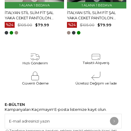
1 ALANA 1 BEDAVA
1 ALANA 1 BEDAVA
İTALYAN STIL SLIM FIT ŞAL
İTALYAN STIL SLIM FIT ŞAL
YAKA CEKET PANTOLON
YAKA CEKET PANTOLON
ÇOCUK SMOKIN SET VIZON
ÇOCUK SMOKIN SET YEŞIL
%24
$105.00
$79.99
%24
$105.00
$79.99
T8825
T8821
Taksitli Alışveriş
Hızlı Gönderim
Güvenli Ödeme
Ücretsiz Değişim ve İade
E-BÜLTEN
Kampanyaları Kaçırmayın! E-posta listemize kayıt olun.
Tarafıma kampanya, tanıtım, reklam içerikli elektronik ticari ileti