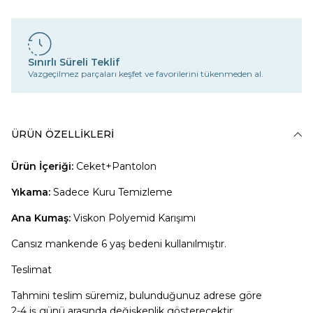
Sınırlı Süreli Teklif
Vazgeçilmez parçaları keşfet ve favorilerini tükenmeden al.
ÜRÜN ÖZELLIKLERI
Ürün İçeriği:
Ceket+Pantolon
Yıkama:
Sadece Kuru Temizleme
Ana Kumaş:
Viskon Polyemid Karışımı
Cansız mankende 6 yaş bedeni kullanılmıştır.
Teslimat
Tahmini teslim süremiz, bulunduğunuz adrese göre
2-4 iş günü arasında değişkenlik gösterecektir.