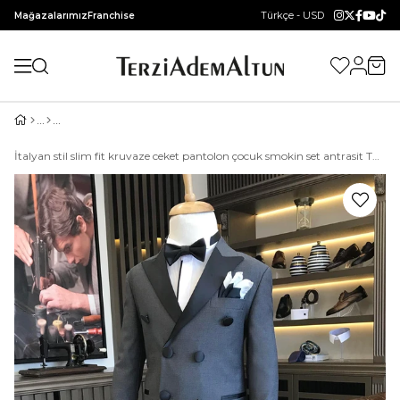
Türkçe - USD
Mağazalarımız
Franchise
İtalyan stil slim fit kruvaze ceket pantolon çocuk smokin set antrasit T8828