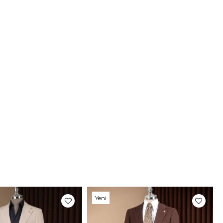
n Bilgileri
6 Kilo:66 Kullandığı Beden: 46
mat
ni teslim süremiz, bulunduğunuz adrese göre
 günü arasında değişkenlik gösterecektir.
Fotoğrafları
rimizin fotoğraf çekimleri firmamız tarafından
maktadır. Ürünlerin gerçek rengi web sitesinden
ilen renklerden azda olsa farklılık gösterebilir.
um ekran , monitör veya ışık parlaklığı ayarları
ir çok sebeplerden kaynaklanabilir.
Yeni
Ürün