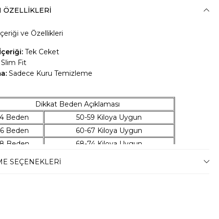
 ÖZELLIKLERI
çeriği ve Özellikleri
çeriği:
Tek Ceket
Slim Fit
ma:
Sadece Kuru Temizleme
Dikkat Beden Açıklaması
4 Beden
50-59 Kiloya Uygun
6 Beden
60-67 Kiloya Uygun
8 Beden
68-74 Kiloya Uygun
0 Beden
75-79 Kiloya Uygun
E SEÇENEKLERI
2 Beden
80-86 Kiloya Uygun
4 Beden
87-94 Kiloya Uygun
6 Beden
95-100 Kiloya Uygun
8 Beden
101-106 Kiloya Uygun