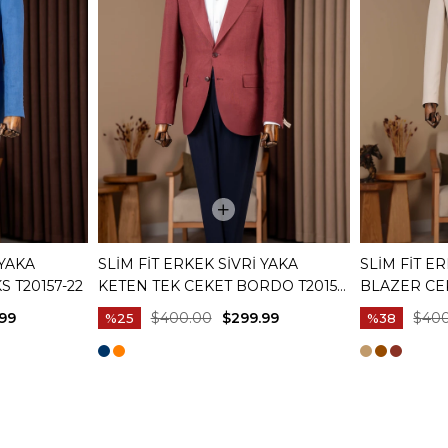
 YAKA
SLIM FIT ERKEK SIVRI YAKA
SLIM FIT 
S T20157-22
KETEN TEK CEKET BORDO T20157-
BLAZER CEK
10
99
$400.00
$299.99
$40
%25
%38