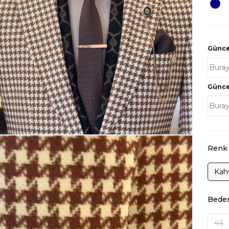
Güncel
Güncel
Renk
Kah
Bede
44