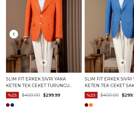
SLIM FIT ERKEK SIVRI YAKA
SLIM FIT ERKEK SIVRI
KETEN TEK CEKET TURUNCU
KETEN TEK CEKET SAK
T20157-35
$400.00
$299.99
$400.00
$299.
%25
%25