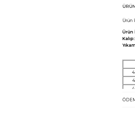
ÜRÜN
Ürün İ
Ürün İ
Kalıp:
Yıka
4
4
4
5
ÖDEM
5
5
5
5