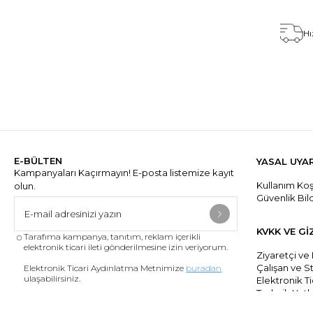
Hı
E-BÜLTEN
YASAL UYA
Kampanyaları Kaçırmayın! E-posta listemize kayıt
Kullanım Koşu
olun.
Güvenlik Bil
KVKK VE Gİ
Tarafıma kampanya, tanıtım, reklam içerikli
elektronik ticari ileti gönderilmesine izin veriyorum.
Ziyaretçi ve
Çalışan ve S
Elektronik Ticari Aydınlatma Metnimize
buradan
ulaşabilirsiniz.
Elektronik Ti
Tedarik Yetki
Elektronik Tic