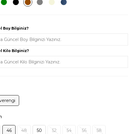
Triko
Aksesuar
 Boy Bilginiz?
 Kilo Bilginiz?
verengi
n
46
48
50
52
54
56
58