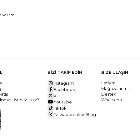
 ve İade
L
BİZİ TAKİP EDİN
BİZE ULAŞIN
da
İletişim
Instagram
ng
Mağazalarımız
Facebook
Satış
Destek
X
ışmak İster Misiniz?
Whatsapp
YouTube
TikTok
Terziademaltun Blog