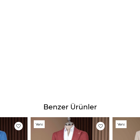
Manke
Boy:17
Tesli
Tahmi
2-4 iş
Ürün 
Ürünle
yapıl
göster
Bu dur
gibi b
Benzer Ürünler
Yeni
Yeni
Ürün
Ürün