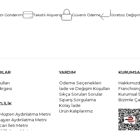
zlı Gönderim
Taksitli Alışveriş
Güvenli Ödeme
Ücretsiz Değişim
RILAR
YARDIM
KURUMSA
lları
Ödeme Seçenekleri
Hakkımız
dirgesi
İade ve Değişim Koşulları
Franchisi
Sıkça Sorulan Sorular
Kurumsal 
Sipariş Sorgulama
Bizimle Çal
ZLİLİK
Kolay İade
Ürün Kalıplarımız
 Müşteri Aydınlatma Metni
tajyer Aydınlatma Metni
cari İleti Metni
li/Çalışanı Metni
ari İleti İzni