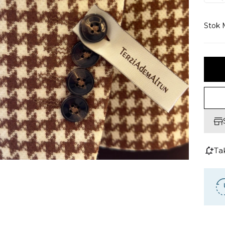
Stok M
Ta