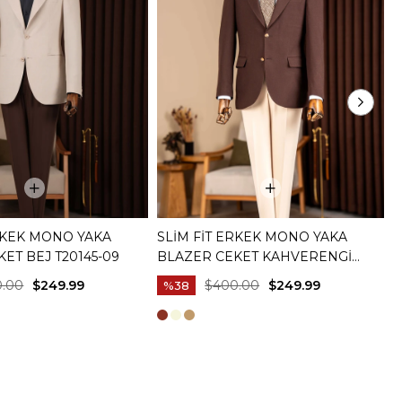
ERKEK MONO YAKA
SLIM FIT ERKEK MONO YAKA
S
ET BEJ T20145-09
BLAZER CEKET KAHVERENGI
B
T20145-03
0.00
$249.99
$400.00
$249.99
%38