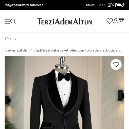
Türkçe - USD
Mağazalarımız
Franchise
İtalyan stil slim fit kadife şal yaka ceket yelek pantolon damatlık set siyah T14890