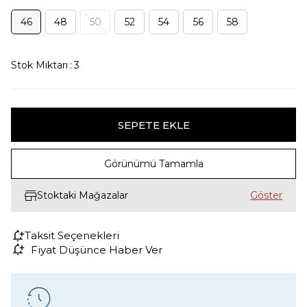
46
48
50
52
54
56
58
Stok Miktarı
:
3
Görünümü Tamamla
Stoktaki Mağazalar
Taksit Seçenekleri
Fiyat Düşünce Haber Ver