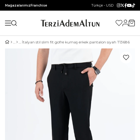
Türkçe - USD
Mağazalarımız
Franchise
İtalyan stil slim fit gofre kumaş erkek pantalon siyah T13686