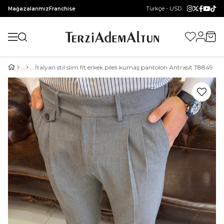
Türkçe - USD
Mağazalarımız
Franchise
İtalyan stil slim fit erkek pileli kumaş pantolon Antrasit T8849