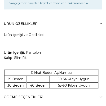
Vazgeçilmez parçaları keşfet ve favorilerini tükenmeden al.
ÜRÜN ÖZELLIKLERI
Ürün İçeriği ve Özellikleri
Ürün İçeriği:
Pantolon
Kalıp:
Slim Fit
Dikkat Beden Açıklaması
29 Beden
50-54 Kiloya Uygun
30 Beden
40 Beden
55-60 Kiloya Uygun
31 Beden
42 Beden
61-68 Kiloya Uygun
ÖDEME SEÇENEKLERI
32 Beden
44 Beden
69-75 Kiloya Uygun
33 Beden
46 Beden
76-86 Kiloya Uygun