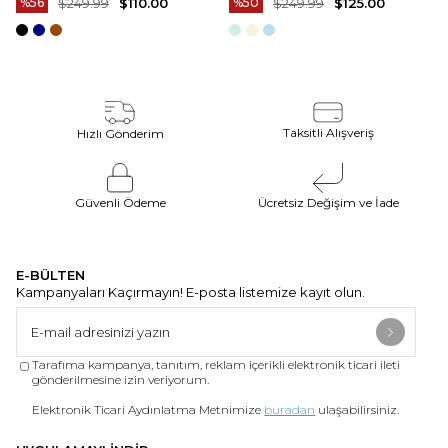
%56
$249.99
$110.00
%50
$249.99
$125.00
KAHVERENGI T20129-03
Taksitli Alışveriş
Hızlı Gönderim
Güvenli Ödeme
Ücretsiz Değişim ve İade
E-BÜLTEN
Kampanyaları Kaçırmayın! E-posta listemize kayıt olun.
Tarafıma kampanya, tanıtım, reklam içerikli elektronik ticari ileti
gönderilmesine izin veriyorum.
Elektronik Ticari Aydınlatma Metnimize
buradan
ulaşabilirsiniz.