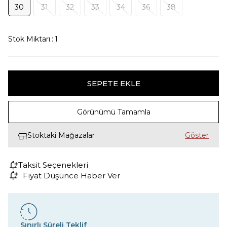
30
31
32
33
34
36
38
Stok Miktarı
:
1
Görünümü Tamamla
Stoktaki Mağazalar
Taksit Seçenekleri
Fiyat Düşünce Haber Ver
Sınırlı Süreli Teklif