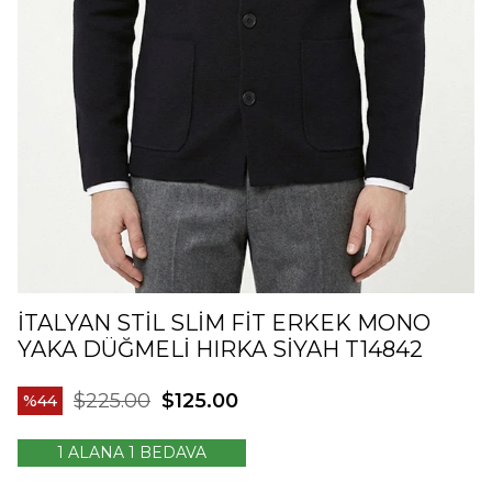
İTALYAN STIL SLIM FIT ERKEK MONO
YAKA DÜĞMELI HIRKA SIYAH T14842
$225.00
$125.00
44
1 ALANA 1 BEDAVA