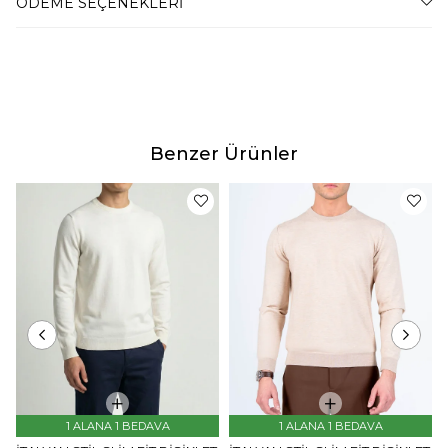
ÖDEME SEÇENEKLERI
Teslimat
Tahmini teslim süremiz, bulunduğunuz adrese göre
2-4 iş günü arasında değişkenlik gösterecektir.
Benzer Ürünler
Ürün Fotoğrafları
Ürünlerimizin fotoğraf çekimleri firmamız tarafından
yapılmaktadır. Ürünlerin gerçek rengi web sitesinden
gösterilen renklerden azda olsa farklılık gösterebilir.
Bu durum ekran , monitör veya ışık parlaklığı ayarları
gibi bir çok sebeplerden kaynaklanabili
1 ALANA 1 BEDAVA
1 ALANA 1 BEDAVA