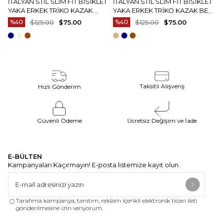
İTALYAN STIL SLIM FIT BISIKLET
İTALYAN STIL SLIM FIT BISIKLET
YAKA ERKEK TRIKO KAZAK
YAKA ERKEK TRIKO KAZAK BEJ
EKRU T15083
T15082
%40
$125.00
$75.00
%40
$125.00
$75.00
Taksitli Alışveriş
Hızlı Gönderim
Güvenli Ödeme
Ücretsiz Değişim ve İade
E-BÜLTEN
Kampanyaları Kaçırmayın! E-posta listemize kayıt olun.
Tarafıma kampanya, tanıtım, reklam içerikli elektronik ticari ileti
gönderilmesine izin veriyorum.