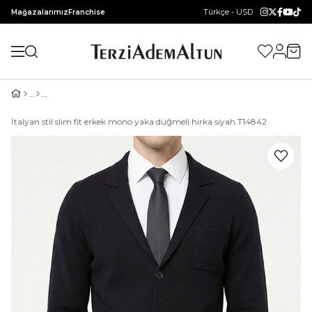
Türkçe - USD
Mağazalarımız
Franchise
İtalyan stil slim fit erkek mono yaka düğmeli hırka siyah T14842