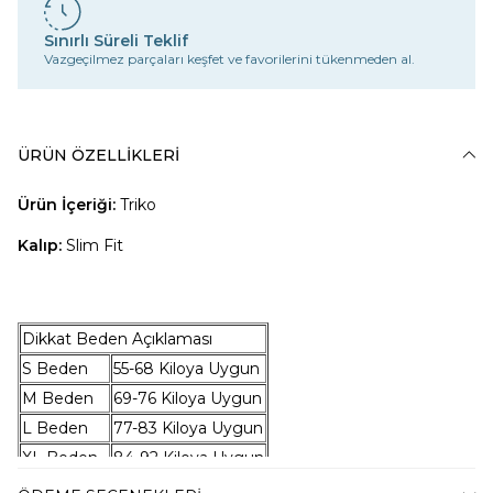
Sınırlı Süreli Teklif
Vazgeçilmez parçaları keşfet ve favorilerini tükenmeden al.
ÜRÜN ÖZELLIKLERI
Ürün İçeriği:
Triko
Kalıp:
Slim Fit
Dikkat Beden Açıklaması
S Beden
55-68 Kiloya Uygun
M Beden
69-76 Kiloya Uygun
L Beden
77-83 Kiloya Uygun
XL Beden
84-92 Kiloya Uygun
XXL Beden
93-98 Kiloya Uygun