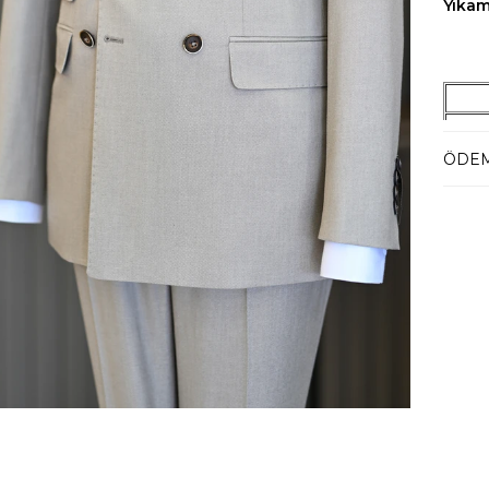
Yıka
42
4
ÖDEM
4
4
5
5
5
5
58
6
6
6