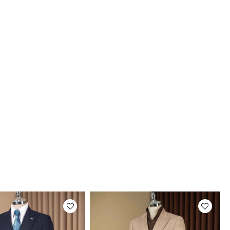
n Bilgileri
6 Kilo:66 Kullandığı Beden: 46
mat
ni teslim süremiz, bulunduğunuz adrese göre
 günü arasında değişkenlik gösterecektir.
Fotoğrafları
rimizin fotoğraf çekimleri firmamız tarafından
maktadır. Ürünlerin gerçek rengi web sitesinden
ilen renklerden azda olsa farklılık gösterebilir.
um ekran , monitör veya ışık parlaklığı ayarları
ir çok sebeplerden kaynaklanabilir.