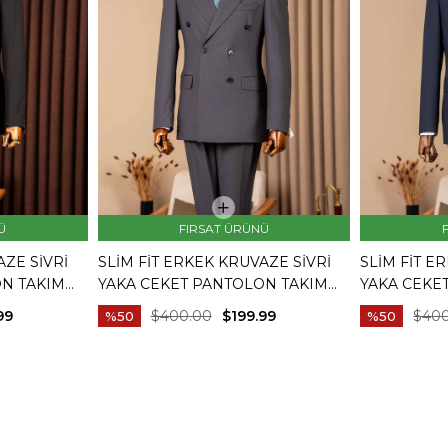
Ü
FIRSAT ÜRÜNÜ
AZE SIVRI
SLIM FIT ERKEK KRUVAZE SIVRI
SLIM FIT E
ON TAKIM
YAKA CEKET PANTOLON TAKIM
YAKA CEKE
01
ELBISE ANTRASIT T20172-08
ELBISE LAC
99
$400.00
$199.99
$40
%50
%50