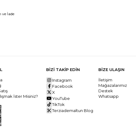
 ve İade
L
BİZİ TAKİP EDİN
BİZE ULAŞIN
da
İletişim
Instagram
ng
Mağazalarımız
Facebook
Satış
Destek
X
ışmak İster Misiniz?
Whatsapp
YouTube
TikTok
Terziademaltun Blog