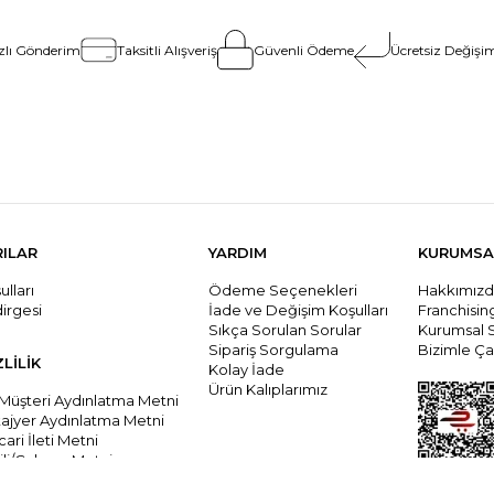
zlı Gönderim
Taksitli Alışveriş
Güvenli Ödeme
Ücretsiz Değişim
RILAR
YARDIM
KURUMSA
lları
Ödeme Seçenekleri
Hakkımız
dirgesi
İade ve Değişim Koşulları
Franchisi
Sıkça Sorulan Sorular
Kurumsal 
Sipariş Sorgulama
Bizimle Çal
ZLİLİK
Kolay İade
Ürün Kalıplarımız
 Müşteri Aydınlatma Metni
tajyer Aydınlatma Metni
cari İleti Metni
li/Çalışanı Metni
ari İleti İzni