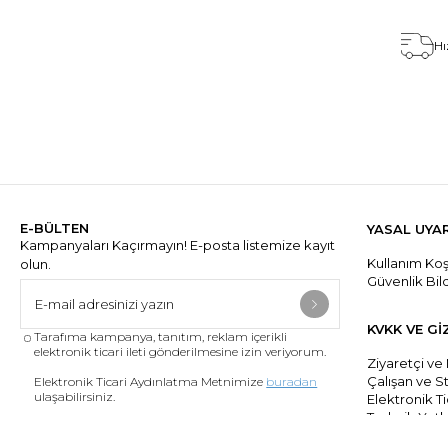
Hı
E-BÜLTEN
YASAL UYA
Kampanyaları Kaçırmayın! E-posta listemize kayıt
Kullanım Koşu
olun.
Güvenlik Bil
KVKK VE Gİ
Tarafıma kampanya, tanıtım, reklam içerikli
elektronik ticari ileti gönderilmesine izin veriyorum.
Ziyaretçi ve
Çalışan ve S
Elektronik Ticari Aydınlatma Metnimize
buradan
ulaşabilirsiniz.
Elektronik Ti
Tedarik Yetki
Elektronik Tic