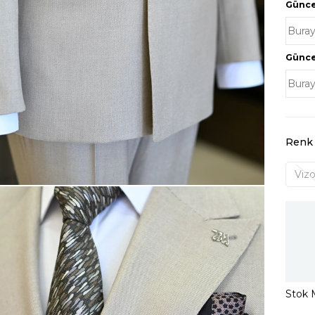
Güncel
Güncel
Renk
Viz
Stok M