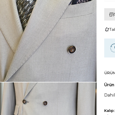
Ta
ÜRÜN
Ürün 
Dahil
Kalıp: