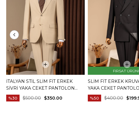
FIRSAT ÜRÜN
İTALYAN STIL SLIM FIT ERKEK
SLIM FIT ERKEK KRUV
SIVRI YAKA CEKET PANTOLON
YAKA CEKET PANTOL
TAKIM ELBISE CAMEL T20082-11
ELBISE SIYAH T20172-
$500.00
$350.00
$400.00
$199.
%30
%50