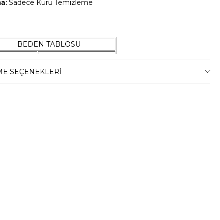
ma:
Sadece Kuru Temizleme
BEDEN TABLOSU
 Beden
47-54 Kilo Arası
4 Beden
55-59 Kilo Arası
E SEÇENEKLERI
6 Beden
60-67 Kilo Arası
8 Beden
68-74 Kilo Arası
0 Beden
75-79 Kilo Arası
2 Beden
80-87 Kilo Arası
4 Beden
88-94 Kilo Arası
6 Beden
95-100 Kilo Arası
 Beden
101-105 Kilo Arası
0 Beden
106-110 Kilo Arası
2 Beden
111-115 Kilo Arası
4 Beden
116-120 Kilo Arası