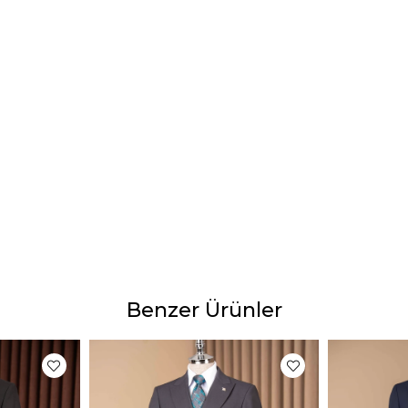
Manke
Boy:17
Tesli
Tahmi
2-4 iş
Ürün 
Ürünle
yapıl
göster
Bu dur
gibi b
Benzer Ürünler