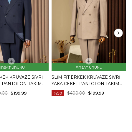
FIRSAT ÜRÜNÜ
FIRSAT ÜRÜNÜ
RKEK KRUVAZE SIVRI
SLIM FIT ERKEK KRUVAZE SIVRI
S
T PANTOLON TAKIM
YAKA CEKET PANTOLON TAKIM
T
IVERT T20172-02
ELBISE BEJ T20172-09
C
0.00
$199.99
$400.00
$199.99
%50
C