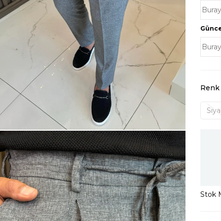
Güncel
Renk
Siy
Stok M