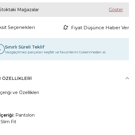
Stoktaki Mağazalar
ksit Seçenekleri
Fiyat Düşünce Haber Ver
Sınırlı Süreli Teklif
Vazgeçilmez parçaları keşfet ve favorilerini tükenmeden al.
 ÖZELLIKLERI
çeriği ve Özellikleri
çeriği:
Pantolon
Slim Fit