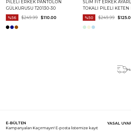
PILELI ERKEK PANTOLON
SLIM FIT ERKEK AYAR
GÜLKURUSU T20130-30
TOKALI PILELI KETEN
PANTOLON KAHVERENG
$249.99
$110.00
$249.99
$125.
%56
%50
03
Hı
E-BÜLTEN
YASAL UYA
Kampanyaları Kaçırmayın! E-posta listemize kayıt