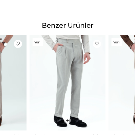
Ürün 
Ürünle
yapıl
Benzer Ürünler
göster
Bu dur
Yeni
Yeni
gibi b
Ürün
Ürün