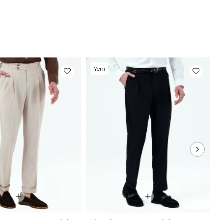
Fotoğrafları
rimizin fotoğraf çekimleri firmamız tarafından
maktadır. Ürünlerin gerçek rengi web sitesinden
ilen renklerden azda olsa farklılık gösterebilir.
um ekran , monitör veya ışık parlaklığı ayarları
Yeni
ir çok sebeplerden kaynaklanabilir.
Ürün