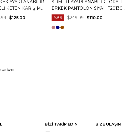
RKEK AYARLANABILIR
SLIM FIT AYARLANABILIR TOKALI
S
ELI KETEN KARIŞIM
ERKEK PANTOLON SIYAH T20130-
T
BEJ T20129-09
01
P
.99
$125.00
$249.99
$110.00
%56
 ve İade
L
BİZİ TAKİP EDİN
BİZE ULAŞIN