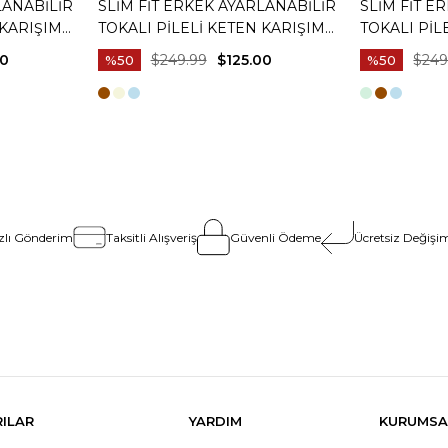
LANABILIR
SLIM FIT ERKEK AYARLANABILIR
SLIM FIT E
 KARIŞIM
TOKALI PILELI KETEN KARIŞIM
TOKALI PIL
I T20129-
PANTOLON MINT YEŞILI T20129-32
PANTOLON 
00
$249.99
$125.00
$249
%50
%50
zlı Gönderim
Taksitli Alışveriş
Güvenli Ödeme
Ücretsiz Değişim
RILAR
YARDIM
KURUMSA