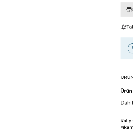
Ta
ÜRÜN
Ürün 
Dahil
Kalıp:
Yıka