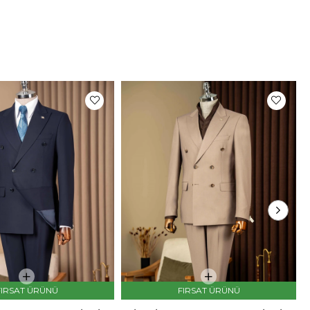
n Bilgileri
6 Kilo:66 Kullandığı Beden: 46
mat
ni teslim süremiz, bulunduğunuz adrese göre
 günü arasında değişkenlik gösterecektir.
Fotoğrafları
rimizin fotoğraf çekimleri firmamız tarafından
maktadır. Ürünlerin gerçek rengi web sitesinden
ilen renklerden azda olsa farklılık gösterebilir.
um ekran , monitör veya ışık parlaklığı ayarları
ir çok sebeplerden kaynaklanabilir.
FIRSAT ÜRÜNÜ
FIRSAT ÜRÜNÜ