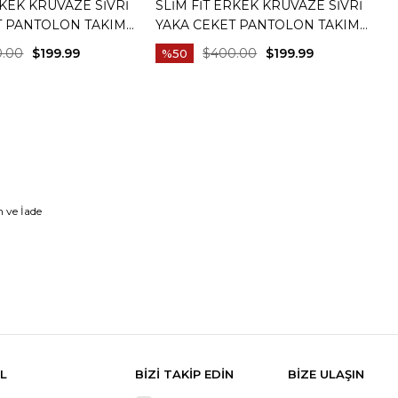
RKEK KRUVAZE SIVRI
SLIM FIT ERKEK KRUVAZE SIVRI
S
T PANTOLON TAKIM
YAKA CEKET PANTOLON TAKIM
T
IVERT T20172-02
ELBISE BEJ T20172-09
C
0.00
$199.99
$400.00
$199.99
%50
C
 ve İade
L
BİZİ TAKİP EDİN
BİZE ULAŞIN