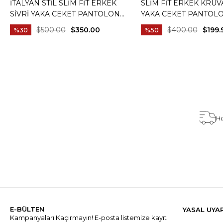
İTALYAN STIL SLIM FIT ERKEK
SLIM FIT ERKEK KRUV
SIVRI YAKA CEKET PANTOLON
YAKA CEKET PANTOL
TAKIM ELBISE CAMEL T20082-11
ELBISE SIYAH T20172-
$500.00
$350.00
$400.00
$199.
%30
%50
Hı
E-BÜLTEN
YASAL UYA
Kampanyaları Kaçırmayın! E-posta listemize kayıt