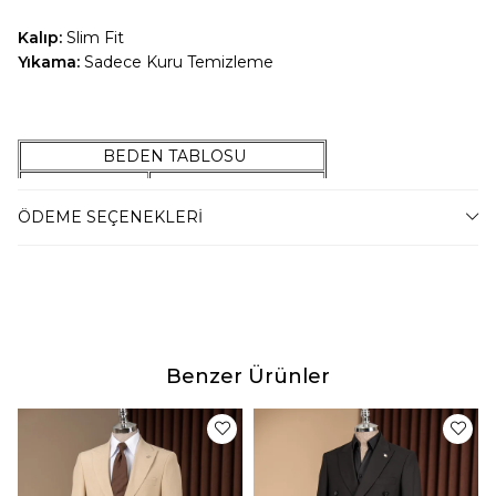
Kalıp:
Slim Fit
Yıkama:
Sadece Kuru Temizleme
BEDEN TABLOSU
42 Beden
47-54 Kilo Arası
44 Beden
55-59 Kilo Arası
ÖDEME SEÇENEKLERI
46 Beden
60-67 Kilo Arası
48 Beden
68-74 Kilo Arası
50 Beden
75-79 Kilo Arası
52 Beden
80-87 Kilo Arası
54 Beden
88-94 Kilo Arası
Benzer Ürünler
56 Beden
95-100 Kilo Arası
58 Beden
101-105 Kilo Arası
60 Beden
106-110 Kilo Arası
62 Beden
111-115 Kilo Arası