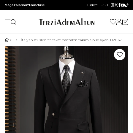
Türkçe - USD
Mağazalarımız
Franchise
İtalyan stil slim fit ceket pantalon takım elbise siyah T12067