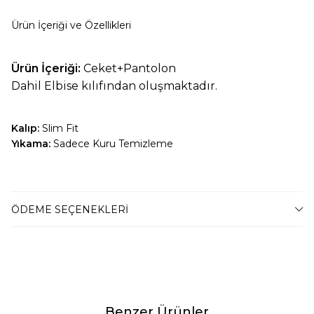
Ürün İçeriği ve Özellikleri
Ürün İçeriği:
Ceket+Pantolon
Dahil Elbise kılıfından oluşmaktadır.
Kalıp:
Slim Fit
Yıkama:
Sadece Kuru Temizleme
BEDEN TABLOSU
ÖDEME SEÇENEKLERI
42 Beden
47-54 Kilo Arası
44 Beden
55-59 Kilo Arası
46 Beden
60-67 Kilo Arası
48 Beden
68-74 Kilo Arası
50 Beden
75-79 Kilo Arası
Benzer Ürünler