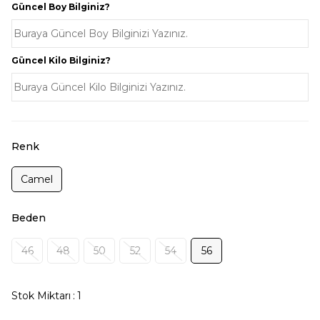
Güncel Boy Bilginiz?
Güncel Kilo Bilginiz?
Renk
Camel
Beden
46
48
50
52
54
56
Stok Miktarı
:
1