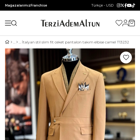
Türkçe - USD
Mağazalarımız
Franchise
İtalyan stil slim fit ceket pantalon takım elbise camel T13232