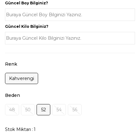
Güncel Boy Bilginiz?
Güncel Kilo Bilginiz?
Renk
Kahverengi
Beden
48
50
52
54
56
Stok Miktarı
:
1