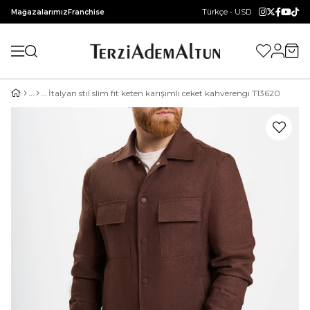
Türkçe - USD
Mağazalarımız
Franchise
İtalyan stil slim fit keten karışımlı ceket kahverengi T13620