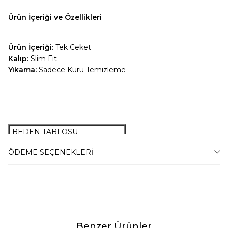
Ürün İçeriği ve Özellikleri
Ürün İçeriği:
Tek Ceket
Kalıp:
Slim Fit
Yıkama:
Sadece Kuru Temizleme
BEDEN TABLOSU
42 Beden
47-54 Kilo Arası
ÖDEME SEÇENEKLERI
44 Beden
55-59 Kilo Arası
46 Beden
60-67 Kilo Arası
48 Beden
68-74 Kilo Arası
50 Beden
75-79 Kilo Arası
52 Beden
80-87 Kilo Arası
Benzer Ürünler