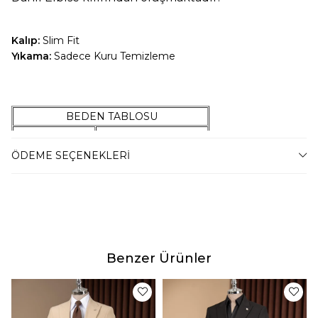
Kalıp:
Slim Fit
Yıkama:
Sadece Kuru Temizleme
BEDEN TABLOSU
42 Beden
47-54 Kilo Arası
44 Beden
55-59 Kilo Arası
ÖDEME SEÇENEKLERI
46 Beden
60-67 Kilo Arası
48 Beden
68-74 Kilo Arası
50 Beden
75-79 Kilo Arası
52 Beden
80-87 Kilo Arası
54 Beden
88-94 Kilo Arası
Benzer Ürünler
56 Beden
95-100 Kilo Arası
58 Beden
101-105 Kilo Arası
60 Beden
106-110 Kilo Arası