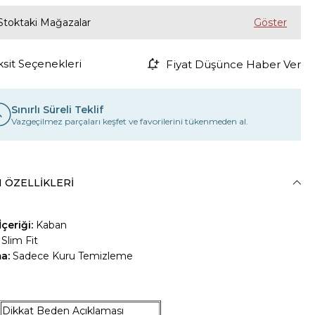
Stoktaki Mağazalar
ksit Seçenekleri
Fiyat Düşünce Haber Ver
Sınırlı Süreli Teklif
Vazgeçilmez parçaları keşfet ve favorilerini tükenmeden al.
 ÖZELLIKLERI
çeriği:
Kaban
Slim Fit
ma:
Sadece Kuru Temizleme
Dikkat Beden Açıklaması