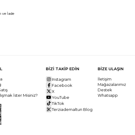
 ve İade
L
BİZİ TAKİP EDİN
BİZE ULAŞIN
da
İletişim
Instagram
ng
Mağazalarımız
Facebook
Satış
Destek
X
ışmak İster Misiniz?
Whatsapp
YouTube
TikTok
Terziademaltun Blog