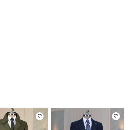
Fotoğrafları
rimizin fotoğraf çekimleri firmamız tarafından
maktadır. Ürünlerin gerçek rengi web sitesinden
ilen renklerden azda olsa farklılık gösterebilir.
um ekran , monitör veya ışık parlaklığı ayarları
ir çok sebeplerden kaynaklanabilir.