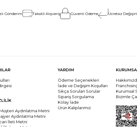
zlı Gönderim
Taksitli Alışveriş
Güvenli Ödeme
Ücretsiz Değişim
RILAR
YARDIM
KURUMSA
lları
Ödeme Seçenekleri
Hakkımız
dirgesi
İade ve Değişim Koşulları
Franchisi
Sıkça Sorulan Sorular
Kurumsal 
Sipariş Sorgulama
Bizimle Çal
ZLİLİK
Kolay İade
Ürün Kalıplarımız
 Müşteri Aydınlatma Metni
tajyer Aydınlatma Metni
cari İleti Metni
li/Çalışanı Metni
ari İleti İzni