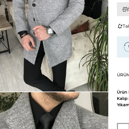
Ta
ÜRÜN
Ürün İ
Kalıp:
Yıka