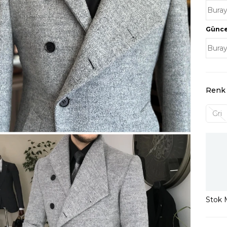
Güncel
Renk
Gri
Stok M