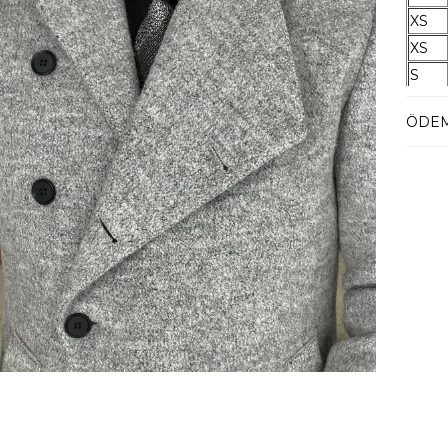
XS
XS
S
M
ÖDEM
L
L
XL
XXL
XXXL
Manke
50 bed
Tesli
Tahmi
2-4 iş