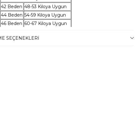
42 Beden
48-53 Kiloya Uygun
44 Beden
54-59 Kiloya Uygun
46 Beden
60-67 Kiloya Uygun
48 Beden
68-74 Kiloya Uygun
E SEÇENEKLERI
50 Beden
75-79 Kiloya Uygun
52 Beden
80-86 Kiloya Uygun
54 Beden
87-94 Kiloya Uygun
56 Beden
95-100 Kiloya Uygun
58 Beden
101-106 Kiloya Uygun
n Bilgileri
en kullanılmıştır.
mat
ni teslim süremiz, bulunduğunuz adrese göre
 günü arasında değişkenlik gösterecektir.