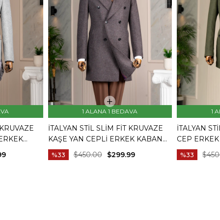
AVA
1 ALANA 1 BEDAVA
1 
T KRUVAZE
İTALYAN STIL SLIM FIT KRUVAZE
İTALYAN STI
 ERKEK
KAŞE YAN CEPLI ERKEK KABAN
CEP ERKEK 
BORDO T15032
99
$450.00
$299.99
$450
%33
%33