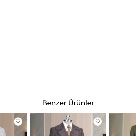
Ürün 
Ürünle
yapıl
göster
Bu dur
gibi b
Benzer Ürünler