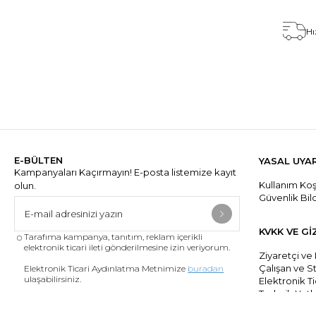
Hı
E-BÜLTEN
YASAL UYA
Kampanyaları Kaçırmayın! E-posta listemize kayıt
Kullanım Koşu
olun.
Güvenlik Bil
KVKK VE Gİ
Tarafıma kampanya, tanıtım, reklam içerikli
elektronik ticari ileti gönderilmesine izin veriyorum.
Ziyaretçi ve
Çalışan ve S
Elektronik Ticari Aydınlatma Metnimize
buradan
ulaşabilirsiniz.
Elektronik Ti
Tedarik Yetki
Elektronik Tic