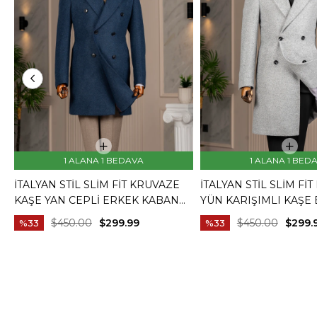
1 ALANA 1 BEDAVA
1 ALANA 1 BED
İTALYAN STIL SLIM FIT KRUVAZE
İTALYAN STIL SLIM FI
KAŞE YAN CEPLI ERKEK KABAN
YÜN KARIŞIMLI KAŞE
LACIVERT T14987
KABAN GRI T15007
$450.00
$299.99
$450.00
$299.
%33
%33