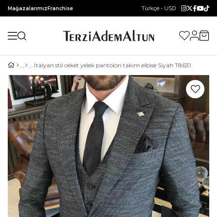
Türkçe - USD
Mağazalarımız
Franchise
İtalyan stil ceket yelek pantolon takım elbise Siyah T8631