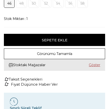
46
48
50
52
54
56
58
Stok Miktarı
:
1
Görünümü Tamamla
Stoktaki Mağazalar
Taksit Seçenekleri
Fiyat Düşünce Haber Ver
Sınırlı Süreli Teklif