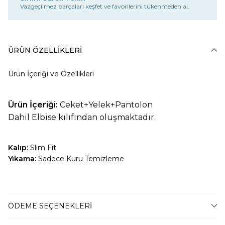
Vazgeçilmez parçaları keşfet ve favorilerini tükenmeden al.
ÜRÜN ÖZELLIKLERI
Ürün İçeriği ve Özellikleri
Ürün İçeriği:
Ceket+Yelek+Pantolon
Dahil Elbise kılıfından oluşmaktadır.
Kalıp:
Slim Fit
Yıkama:
Sadece Kuru Temizleme
BEDEN TABLOSU
ÖDEME SEÇENEKLERI
42 Beden
47-54 Kilo Arası