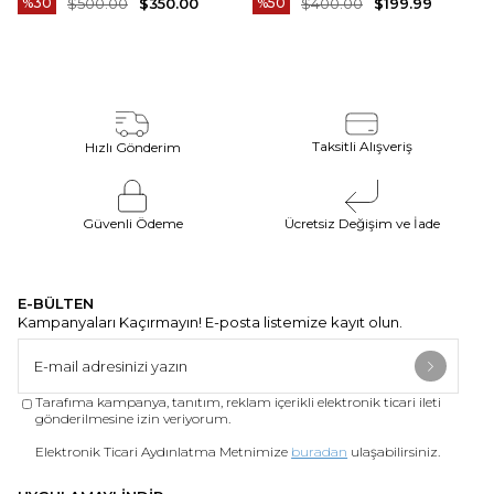
%30
$500.00
$350.00
%50
$400.00
$199.99
Tahmini teslim süremiz, bulunduğunuz adrese göre
2-4 iş günü arasında değişkenlik gösterecektir.
Ürün Fotoğrafları
Ürünlerimizin fotoğraf çekimleri firmamız tarafından
yapılmaktadır. Ürünlerin gerçek rengi web sitesinden
Taksitli Alışveriş
Hızlı Gönderim
gösterilen renklerden azda olsa farklılık gösterebilir.
Bu durum ekran , monitör veya ışık parlaklığı ayarları
gibi bir çok sebeplerden kaynaklanabilir.
Güvenli Ödeme
Ücretsiz Değişim ve İade
E-BÜLTEN
Kampanyaları Kaçırmayın! E-posta listemize kayıt olun.
Tarafıma kampanya, tanıtım, reklam içerikli elektronik ticari ileti
gönderilmesine izin veriyorum.
Elektronik Ticari Aydınlatma Metnimize
buradan
ulaşabilirsiniz.