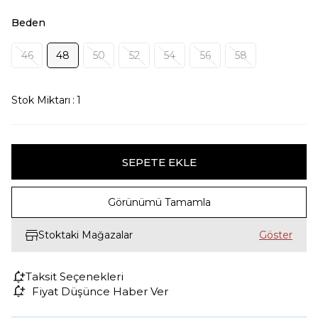
Beden
46
48
50
52
54
56
58
Stok Miktarı
:
1
Görünümü Tamamla
Stoktaki Mağazalar
Taksit Seçenekleri
Fiyat Düşünce Haber Ver