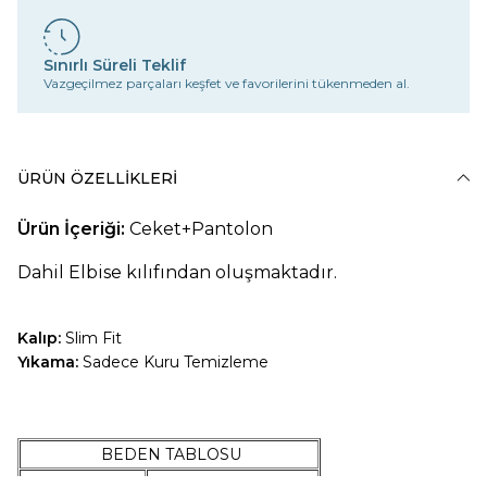
Sınırlı Süreli Teklif
Vazgeçilmez parçaları keşfet ve favorilerini tükenmeden al.
ÜRÜN ÖZELLIKLERI
Ürün İçeriği:
Ceket+Pantolon
Dahil Elbise kılıfından oluşmaktadır.
Kalıp:
Slim Fit
Yıkama:
Sadece Kuru Temizleme
BEDEN TABLOSU
42 Beden
47-54 Kilo Arası