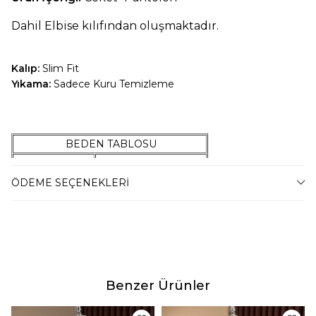
Dahil Elbise kılıfından oluşmaktadır.
Kalıp:
Slim Fit
Yıkama:
Sadece Kuru Temizleme
BEDEN TABLOSU
42 Beden
47-54 Kilo Arası
44 Beden
55-59 Kilo Arası
ÖDEME SEÇENEKLERI
46 Beden
60-67 Kilo Arası
48 Beden
68-74 Kilo Arası
50 Beden
75-79 Kilo Arası
52 Beden
80-87 Kilo Arası
54 Beden
88-94 Kilo Arası
Benzer Ürünler
56 Beden
95-100 Kilo Arası
58 Beden
101-105 Kilo Arası