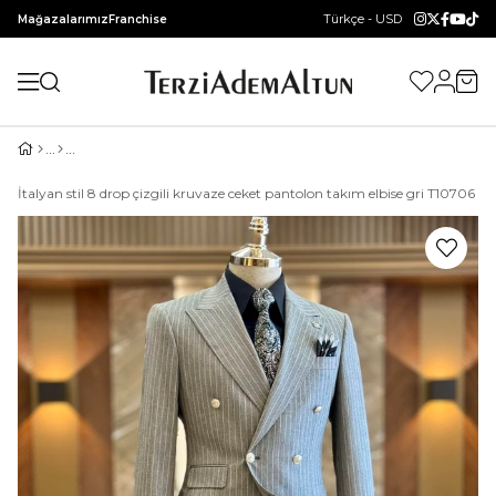
Türkçe - USD
Mağazalarımız
Franchise
İtalyan stil 8 drop çizgili kruvaze ceket pantolon takım elbise gri T10706