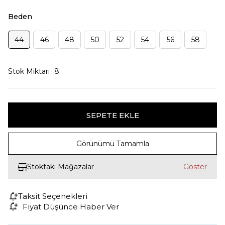
Beden
44
46
48
50
52
54
56
58
Stok Miktarı
:
8
Görünümü Tamamla
Stoktaki Mağazalar
Taksit Seçenekleri
Fiyat Düşünce Haber Ver