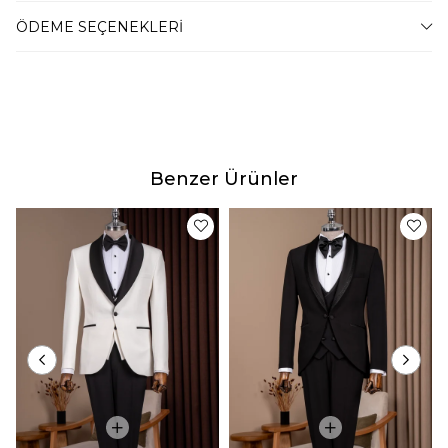
46 Beden
60-67 Kilo Arası
ÖDEME SEÇENEKLERI
48 Beden
68-74 Kilo Arası
50 Beden
75-79 Kilo Arası
52 Beden
80-87 Kilo Arası
54 Beden
88-94 Kilo Arası
56 Beden
95-100 Kilo Arası
58 Beden
101-105 Kilo Arası
Benzer Ürünler
60 Beden
106-110 Kilo Arası
62 Beden
111-115 Kilo Arası
64 Beden
116-120 Kilo Arası
Manken Bilgileri :
Mankende 50 beden kullanılmıştır.
Teslimat
Tahmini teslim süremiz, bulunduğunuz adrese göre
2-4 iş günü arasında değişkenlik gösterecektir.
Ürün Fotoğrafları