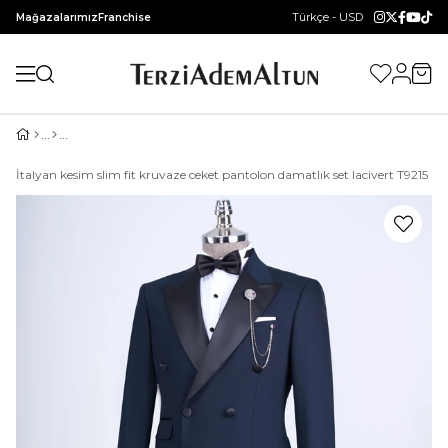
Türkçe - USD
Mağazalarımız
Franchise
İtalyan kesim slim fit kruvaze ceket pantolon damatlık set lacivert T9215